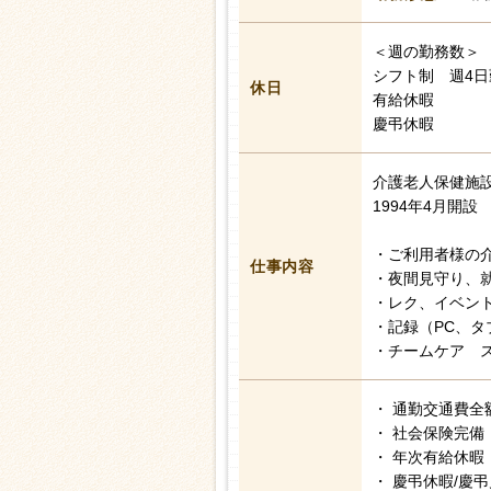
＜週の勤務数＞
シフト制 週4
休日
有給休暇
慶弔休暇
介護老人保健施
1994年4月開設
・ご利用者様の
仕事内容
・夜間見守り、
・レク、イベン
・記録（PC、タ
・チームケア 
・ 通勤交通費全
・ 社会保険完備
・ 年次有給休暇
・ 慶弔休暇/慶