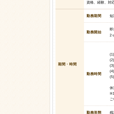
資格、経験、対
勤務期間
短
即
勤務開始
2
(1
(2
期間・時間
(3
(4
勤務時間
(5
休
※
ご
勤務形態
残