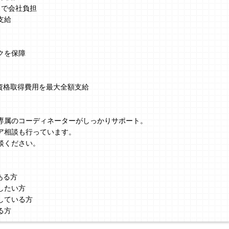
まで会社負担
支給
クを保障
、資格取得費用を最大全額支給
】
専属のコーディネーターがしっかりサポート。
ア相談も行っています。
談ください。
ある方
したい方
している方
る方