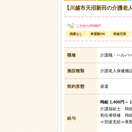
【川越市天沼新田の介護老
残業なし
車通勤OK
研修充実
職種
介護職・ヘルパ
施設種類
介護老人保健施
契約形態
派遣
時給 1,400円～ 
介護福祉士 時給
初任者研修 時給
給与
≪別途支給≫夜勤