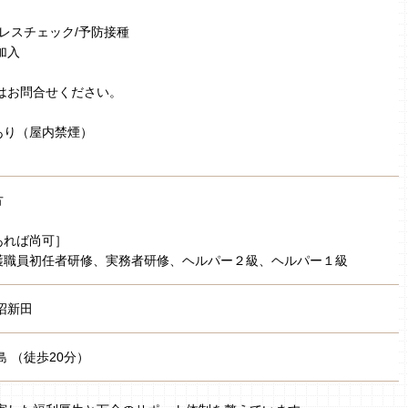
トレスチェック/予防接種
加入
はお問合せください。
あり（屋内禁煙）
方
あれば尚可］
護職員初任者研修、実務者研修、ヘルパー２級、ヘルパー１級
沼新田
島 （徒歩20分）