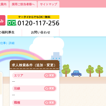
社案内
採用ご担当者様へ
サイトマップ
の福利厚生
お問い合わせ
（仕事）詳細
求人検索条件（追加・変更）
エリア
変更
---
沿線
変更
---
6
職種
変更