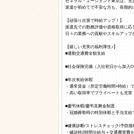
ゼネラル・エージェント東京は、充
派遣が初めてで不安な方も、長期的
【頑張り次第で時給アップ！】
派遣先での勤務評価や資格取得に応
日々の業務への貢献やスキルアップ
【嬉しい充実の福利厚生♪】
■通勤交通費全額支給
■社会保険完備（入社初日から加入O
■年次有給休暇
・通常賃金（所定労働時間×時給）
・高い取得率でプライベートも充実
■慶弔休暇/慶弔見舞金制度
・冠婚葬祭時の特別休暇と手当支給
■健康診断/ストレスチェック/予防接
・健診時2時間分給与＋交通費実費