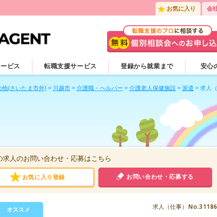
お気に入り
会
サービス
転職支援サービス
登録から就業まで
安心
の他(さいたま市外)
>
川越市
>
介護職・ヘルパー
>
介護老人保健施設
>
派遣
>
求人
の求人のお問い合わせ・応募はこちら
お問い合わせ・応募する
お気に入り登録
No.3118
求人（仕事）
オススメ