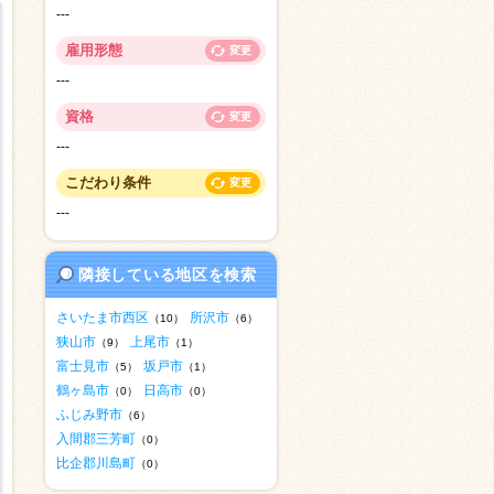
---
雇用形態
変更
---
資格
変更
---
こだわり条件
変更
---
隣接している地区を検索
さいたま市西区
所沢市
（10）
（6）
狭山市
上尾市
（9）
（1）
富士見市
坂戸市
（5）
（1）
鶴ヶ島市
日高市
（0）
（0）
ふじみ野市
（6）
入間郡三芳町
（0）
比企郡川島町
（0）