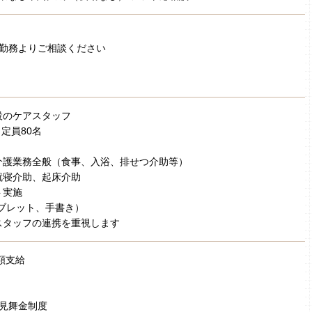
日勤務よりご相談ください
設のケアスタッフ
 定員80名
介護業務全般（食事、入浴、排せつ介助等）
就寝介助、起床介助
ト実施
ブレット、手書き）
スタッフの連携を重視します
額支給
弔見舞金制度