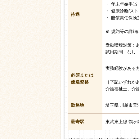
・ 年末年始手当
・ 健康診断/ス
待遇
・ 賠償責任保険
※ 規約等の詳細
受動喫煙対策：
試用期間：なし
実務経験がある
必須または
優遇資格
［下記いずれか
介護福祉士、介
勤務地
埼玉県 川越市天
最寄駅
東武東上線 鶴ヶ