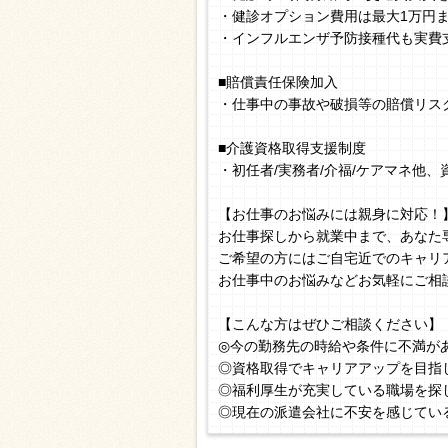
・健診オプション費用は最大1万円
・インフルエンザ予防接種代も実費
■賠償責任保険加入
・仕事中の事故や破損等の賠償リス
■介護資格取得支援制度
・初任者/実務者/介福/ケアマネ他
【お仕事のお悩みには親身に対応！
お仕事探しから就業中まで、あなた
ご希望の方にはご自宅近でのキャリ
お仕事中のお悩みなどお気軽にご相
【こんな方はぜひご相談ください】
◎今の勤務先の時給や条件に不満が
◎資格取得でキャリアアップを目指
◎福利厚生が充実している職場を探
◎現在の派遣会社に不安を感じてい