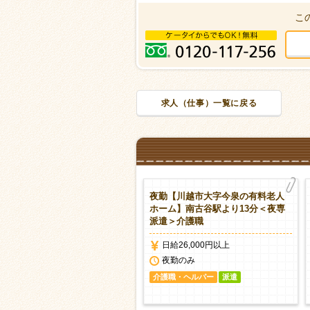
こ
求人（仕事）一覧に戻る
川越市府川の特別養護老人ホー
夜勤【川越市大字今泉の有料老人
】川越駅よりバス＜派遣＞介護
ホーム】南古谷駅より13分＜夜専
★車通勤ＯＫ
派遣＞介護職
時給1,400円以上
日給26,000円以上
日勤のみ（夜勤なし） シフト応相
夜勤のみ
談
介護職・ヘルパー
派遣
護職・ヘルパー
派遣