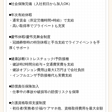
■社会保険完備（入社初日から加入OK）
■年次有給休暇
・通常賃金（所定労働時間×時給）で支給
・高い取得率でプライベートも充実
■慶弔休暇/慶弔見舞金制度
・冠婚葬祭時の特別休暇と手当支給でライフイベントを手
厚くサポート
■健康診断/ストレスチェック/予防接種
・健診時2時間分給与＋交通費実費を支給
・健診オプション費用は最大1万円まで会社負担
・インフルエンザ予防接種代も実費支給
■賠償責任保険加入
・仕事中の事故や破損等の賠償リスクを保障
■介護資格取得支援制度
・初任者/実務者/介福/ケアマネ他、資格取得費用を最大全額