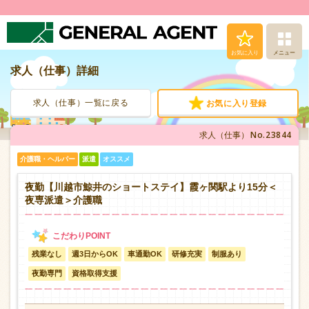
お気に入り
メニュー
求人（仕事）詳細
求人（仕事）検索
求人（仕事）一覧に戻る
お気に入り登録
人材派遣サービス
No.23844
求人（仕事）
転職支援サービス
介護職・ヘルパー
派遣
オススメ
登録から就業まで
夜勤【川越市鯨井のショートステイ】霞ヶ関駅より15分＜
夜専派遣＞介護職
安心の福利厚生
残業なし
週3日からOK
車通勤OK
研修充実
制服あり
お問い合わせ
夜勤専門
資格取得支援