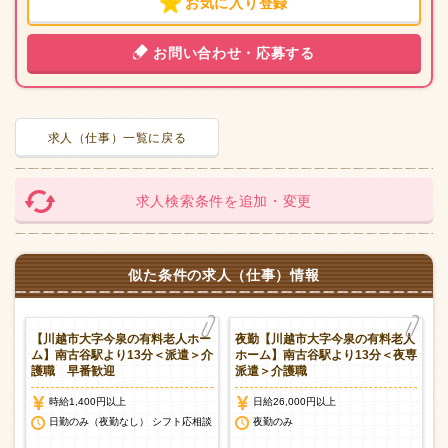
お気に入り登録
お問い合わせ・応募する
求人（仕事）一覧に戻る
求人検索条件を追加・変更
似た条件の求人（仕事）情報
人
【川越市大字今泉の有料老人ホー
夜勤【川越市大字今泉の有料老人
介
ム】南古谷駅より13分＜派遣＞介
ホーム】南古谷駅より13分＜夜専
護職 早番歓迎
派遣＞介護職
時給1,400円以上
日給26,000円以上
日勤のみ（夜勤なし） シフト応相談
夜勤のみ