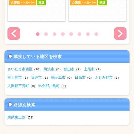
介護職・ヘルパー
派遣
介護職・ヘルパー
派遣
隣接している地区を検索
さいたま市西区
所沢市
狭山市
上尾市
（10）
（6）
（9）
（1）
富士見市
坂戸市
鶴ヶ島市
日高市
ふじみ野市
（5）
（1）
（0）
（0）
（6）
入間郡三芳町
比企郡川島町
（0）
（0）
路線別検索
東武東上線
(52)