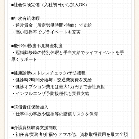
■社会保険完備（入社初日から加入OK）
■年次有給休暇
・通常賃金（所定労働時間×時給）で支給
・高い取得率でプライベートも充実
■慶弔休暇/慶弔見舞金制度
・冠婚葬祭時の特別休暇と手当支給でライフイベントを手
厚くサポート
■健康診断/ストレスチェック/予防接種
・健診時2時間分給与＋交通費実費を支給
・健診オプション費用は最大1万円まで会社負担
・インフルエンザ予防接種代も実費支給
■賠償責任保険加入
・仕事中の事故や破損等の賠償リスクを保障
■介護資格取得支援制度
・初任者/実務者/介福/ケアマネ他、資格取得費用を最大全額