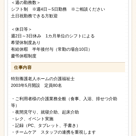
＜週の勤務数＞
シフト制 ※週4日～5日勤務 ※ご相談ください
土日祝勤務できる方歓迎
＜休日等＞
週2日～3日休み 1カ月単位のシフトによる
希望休制度あり
有給休暇 半年後付与（常勤の場合10日）
慶弔休暇制度
仕事内容
特別養護老人ホームの介護福祉士
2003年5月開設 定員80名
・ご利用者様の介護業務全般（食事、入浴、排せつ介助
等）
・夜間見守り、就寝介助、起床介助
・レク、イベント実施
・記録（PC、タブレット、手書き）
・チームケア スタッフの連携を重視します