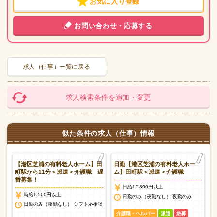
お気に入り登録
お問い合わせ・応募する
求人（仕事）一覧に戻る
求人検索条件を追加・変更
似た条件の求人（仕事）情報
坂
【港区芝浦の有料老人ホーム】田
日勤【港区芝浦の有料老人ホー
町駅から11分＜派遣＞介護職 遅
ム】田町駅＜派遣＞介護職
番募集！
日給12,800円以上
時給1,500円以上
談
日勤のみ（夜勤なし） 夜勤のみ
日勤のみ（夜勤なし） シフト応相談
介護職・ヘルパー
派遣
急募