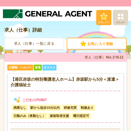
お気に入り
メニュー
求人（仕事）詳細
求人（仕事）検索
求人（仕事）一覧に戻る
お気に入り登録
人材派遣サービス
No.31622
求人（仕事）
転職支援サービス
介護職・ヘルパー
派遣
オススメ
登録から就業まで
【港区赤坂の特別養護老人ホーム】赤坂駅から5分＜派遣＞
介護福祉士
安心の福利厚生
残業なし
駅から徒歩10分以内
研修充実
制服あり
お問い合わせ
日勤のみ（夜勤なし）
資格取得支援
曜日固定可