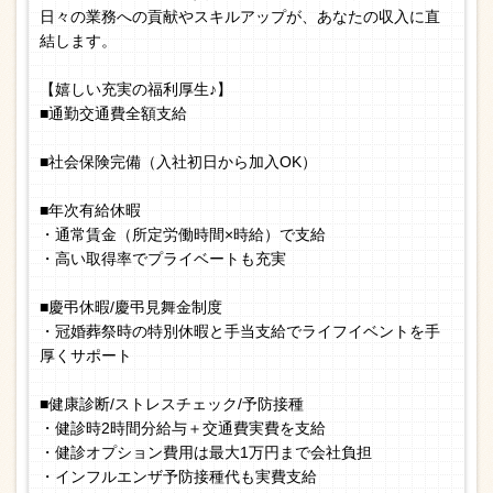
日々の業務への貢献やスキルアップが、あなたの収入に直
結します。
【嬉しい充実の福利厚生♪】
■通勤交通費全額支給
■社会保険完備（入社初日から加入OK）
■年次有給休暇
・通常賃金（所定労働時間×時給）で支給
・高い取得率でプライベートも充実
■慶弔休暇/慶弔見舞金制度
・冠婚葬祭時の特別休暇と手当支給でライフイベントを手
厚くサポート
■健康診断/ストレスチェック/予防接種
・健診時2時間分給与＋交通費実費を支給
・健診オプション費用は最大1万円まで会社負担
・インフルエンザ予防接種代も実費支給