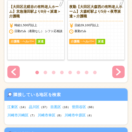
ー
【大田区北糀谷の有料老人ホー
夜勤【大田区大森西の有料老人ホ
遣
ム】京急蒲田駅より8分＜派遣＞
ーム】大森町駅より5分＜夜専派
介護職
遣＞介護職
時給1,500円以上
日給29,100円以上
日勤のみ（夜勤なし） シフト応相談
夜勤のみ
介護職・ヘルパー
派遣
介護職・ヘルパー
派遣
隣接している地区を検索
江東区
品川区
目黒区
世田谷区
（14）
（37）
（16）
（66）
川崎市川崎区
川崎市幸区
川崎市中原区
（7）
（8）
（4）