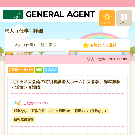
お気に入り
メニュー
求人（仕事）詳細
求人（仕事）検索
求人（仕事）一覧に戻る
お気に入り登録
人材派遣サービス
No.31809
求人（仕事）
転職支援サービス
介護職・ヘルパー
派遣
オススメ
登録から就業まで
【大田区大森南の特別養護老人ホーム】大森駅、梅屋敷駅
＜派遣＞介護職
安心の福利厚生
残業なし
研修充実
バイク通勤OK
日勤のみ（夜勤なし）
お問い合わせ
資格取得支援