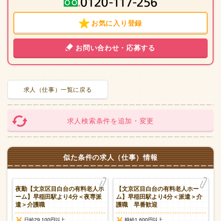
お気に入り登録
お問い合わせ・応募する
求人（仕事）一覧に戻る
求人検索条件を追加・変更
似た条件の求人（仕事）情報
】
夜勤【文京区目白台の有料老人ホ
【文京区目白台の有料老人ホー
ーム】早稲田駅より4分＜夜専派
ム】早稲田駅より4分＜派遣＞介
遣＞介護職
護職 早番歓迎
日給29,100円以上
時給1,600円以上