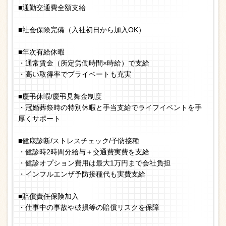
■通勤交通費全額支給
■社会保険完備（入社初日から加入OK）
■年次有給休暇
・通常賃金（所定労働時間×時給）で支給
・高い取得率でプライベートも充実
■慶弔休暇/慶弔見舞金制度
・冠婚葬祭時の特別休暇と手当支給でライフイベントを手
厚くサポート
■健康診断/ストレスチェック/予防接種
・健診時2時間分給与＋交通費実費を支給
・健診オプション費用は最大1万円まで会社負担
・インフルエンザ予防接種代も実費支給
■賠償責任保険加入
・仕事中の事故や破損等の賠償リスクを保障