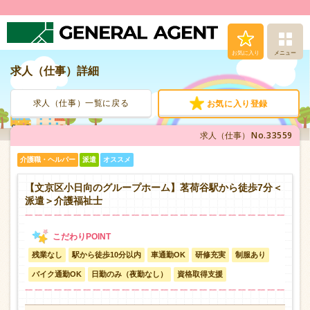
お気に入り
メニュー
求人（仕事）詳細
求人（仕事）検索
求人（仕事）一覧に戻る
お気に入り登録
人材派遣サービス
No.33559
求人（仕事）
転職支援サービス
介護職・ヘルパー
派遣
オススメ
登録から就業まで
【文京区小日向のグループホーム】茗荷谷駅から徒歩7分＜
派遣＞介護福祉士
安心の福利厚生
残業なし
駅から徒歩10分以内
車通勤OK
研修充実
制服あり
お問い合わせ
バイク通勤OK
日勤のみ（夜勤なし）
資格取得支援