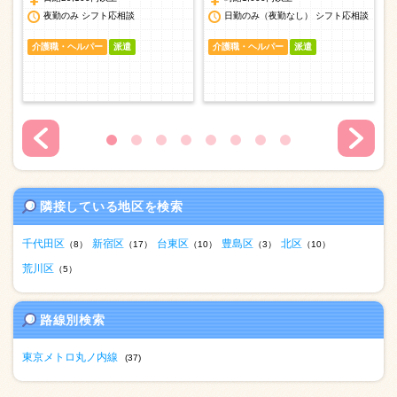
談
夜勤のみ シフト応相談
日勤のみ（夜勤なし） シフト応相談
介護職・ヘルパー
派遣
介護職・ヘルパー
派遣
隣接している地区を検索
千代田区
新宿区
台東区
豊島区
北区
（8）
（17）
（10）
（3）
（10）
荒川区
（5）
路線別検索
東京メトロ丸ノ内線
(37)