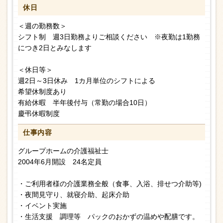
休日
＜週の勤務数＞
シフト制 週3日勤務よりご相談ください ※夜勤は1勤務
につき2日とみなします
＜休日等＞
週2日～3日休み 1カ月単位のシフトによる
希望休制度あり
有給休暇 半年後付与（常勤の場合10日）
慶弔休暇制度
仕事内容
グループホームの介護福祉士
2004年6月開設 24名定員
・ご利用者様の介護業務全般（食事、入浴、排せつ介助等)
・夜間見守り、就寝介助、起床介助
・イベント実施
・生活支援 調理等 パックのおかずの温めや配膳です。