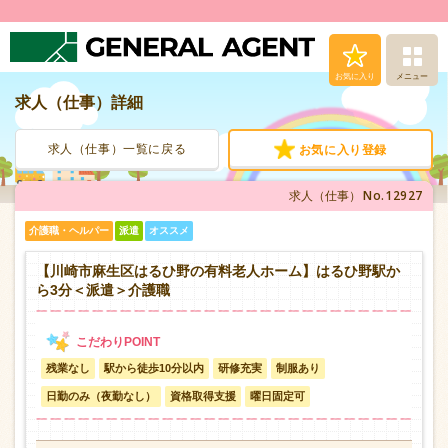
お気に入り
メニュー
求人（仕事）詳細
求人（仕事）検索
求人（仕事）一覧に戻る
お気に入り登録
人材派遣サービス
No.12927
求人（仕事）
転職支援サービス
介護職・ヘルパー
派遣
オススメ
登録から就業まで
【川崎市麻生区はるひ野の有料老人ホーム】はるひ野駅か
ら3分＜派遣＞介護職
安心の福利厚生
残業なし
駅から徒歩10分以内
研修充実
制服あり
お問い合わせ
日勤のみ（夜勤なし）
資格取得支援
曜日固定可