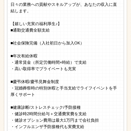
日々の業務への貢献やスキルアップが、あなたの収入に直
結します。
【嬉しい充実の福利厚生♪】
■通勤交通費全額支給
■社会保険完備（入社初日から加入OK）
■年次有給休暇
・通常賃金（所定労働時間×時給）で支給
・高い取得率でプライベートも充実
■慶弔休暇/慶弔見舞金制度
・冠婚葬祭時の特別休暇と手当支給でライフイベントを手
厚くサポート
■健康診断/ストレスチェック/予防接種
・健診時2時間分給与＋交通費実費を支給
・健診オプション費用は最大1万円まで会社負担
・インフルエンザ予防接種代も実費支給