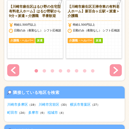
護
【川崎市麻生区はるひ野の住宅型
【川崎市麻生区王禅寺東の有料老
駅
有料老人ホーム】はるひ野駅から
人ホーム】新百合ヶ丘駅＜派遣＞
9分＜派遣＞介護職 早番歓迎
介護職
時給1,500円以上
時給1,500円以上
談
日勤のみ（夜勤なし） シフト応相談
日勤のみ（夜勤なし） シフト応相談
介護職・ヘルパー
派遣
介護職・ヘルパー
派遣
隣接している地区を検索
川崎市多摩区
川崎市宮前区
横浜市青葉区
（19）
（33）
（27）
町田市
多摩市
稲城市
（24）
（6）
（4）