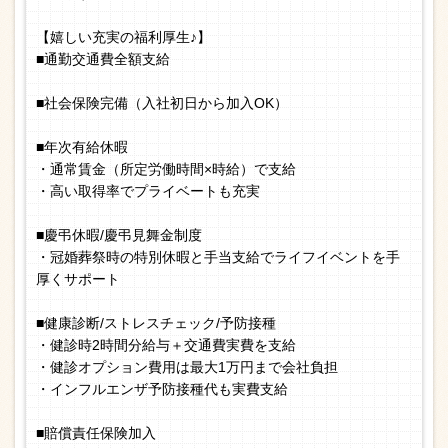
【嬉しい充実の福利厚生♪】
■通勤交通費全額支給
■社会保険完備（入社初日から加入OK）
■年次有給休暇
・通常賃金（所定労働時間×時給）で支給
・高い取得率でプライベートも充実
■慶弔休暇/慶弔見舞金制度
・冠婚葬祭時の特別休暇と手当支給でライフイベントを手
厚くサポート
■健康診断/ストレスチェック/予防接種
・健診時2時間分給与＋交通費実費を支給
・健診オプション費用は最大1万円まで会社負担
・インフルエンザ予防接種代も実費支給
■賠償責任保険加入