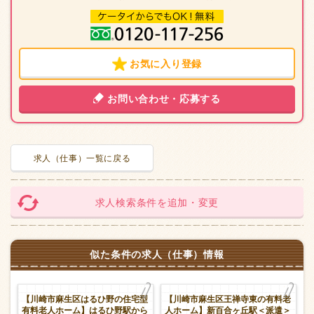
お気に入り登録
お問い合わせ・応募する
求人（仕事）一覧に戻る
求人検索条件を追加・変更
似た条件の求人（仕事）情報
老
【川崎市麻生区はるひ野の住宅型
【川崎市麻生区王禅寺東の有料老
護
有料老人ホーム】はるひ野駅から
人ホーム】新百合ヶ丘駅＜派遣＞