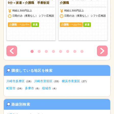
9分＜派遣＞介護職 早番歓迎
介護職
時給1,500円以上
時給1,500円以上
談
日勤のみ（夜勤なし） シフト応相談
日勤のみ（夜勤なし） シフト応相談
介護職・ヘルパー
派遣
介護職・ヘルパー
派遣
隣接している地区を検索
川崎市多摩区
川崎市宮前区
横浜市青葉区
（19）
（33）
（27）
町田市
多摩市
稲城市
（24）
（6）
（4）
路線別検索