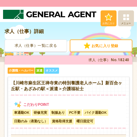
お気に入り
メニュー
求人（仕事）詳細
求人（仕事）検索
求人（仕事）一覧に戻る
お気に入り登録
人材派遣サービス
No.18240
求人（仕事）
転職支援サービス
介護職・ヘルパー
派遣
オススメ
登録から就業まで
【川崎市麻生区王禅寺東の特別養護老人ホーム】新百合ヶ
丘駅・あざみの駅＜派遣＞介護福祉士
安心の福利厚生
車通勤OK
研修充実
制服あり
PC不要
バイク通勤OK
お問い合わせ
日勤のみ（夜勤なし）
資格取得支援
曜日固定可