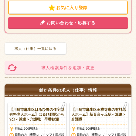
お気に入り登録
お問い合わせ・応募する
求人（仕事）一覧に戻る
求人検索条件を追加・変更
似た条件の求人（仕事）情報
護
【川崎市麻生区はるひ野の住宅型
【川崎市麻生区王禅寺東の有料老
駅
有料老人ホーム】はるひ野駅から
人ホーム】新百合ヶ丘駅＜派遣＞
9分＜派遣＞介護職 早番歓迎
介護職
時給1,500円以上
時給1,500円以上
談
日勤のみ（夜勤なし） シフト応相談
日勤のみ（夜勤なし） シフト応相談