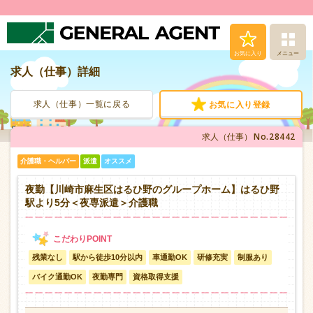
お気に入り
メニュー
求人（仕事）詳細
求人（仕事）検索
求人（仕事）一覧に戻る
お気に入り登録
人材派遣サービス
No.28442
求人（仕事）
転職支援サービス
介護職・ヘルパー
派遣
オススメ
登録から就業まで
夜勤【川崎市麻生区はるひ野のグループホーム】はるひ野
駅より5分＜夜専派遣＞介護職
安心の福利厚生
残業なし
駅から徒歩10分以内
車通勤OK
研修充実
制服あり
お問い合わせ
バイク通勤OK
夜勤専門
資格取得支援