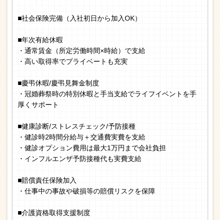
■社会保険完備（入社初日から加入OK）
■年次有給休暇
・通常賃金（所定労働時間×時給）で支給
・高い取得率でプライベートも充実
■慶弔休暇/慶弔見舞金制度
・冠婚葬祭時の特別休暇と手当支給でライフイベントを手
厚くサポート
■健康診断/ストレスチェック/予防接種
・健診時2時間分給与＋交通費実費を支給
・健診オプション費用は最大1万円まで会社負担
・インフルエンザ予防接種代も実費支給
■賠償責任保険加入
・仕事中の事故や破損等の賠償リスクを保障
■介護資格取得支援制度