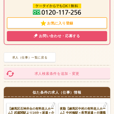
お気に入り登録
お問い合わせ・応募する
求人（仕事）一覧に戻る
求人検索条件を追加・変更
似た条件の求人（仕事）情報
老
【練馬区石神井台の有料老人ホー
夜勤【練馬区中村の有料老人ホー
遣
ム】武蔵関駅より14分＜派遣＞介
ム】中村橋駅＜夜専派遣＞介護職