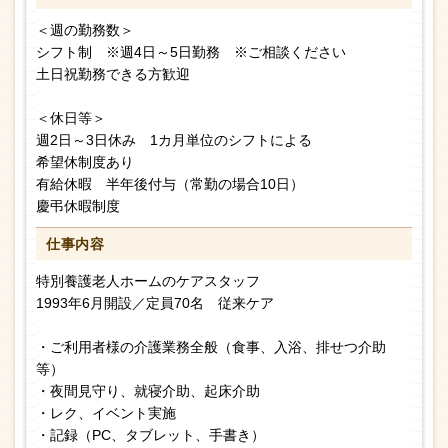
＜週の勤務数＞
シフト制 ※週4日～5日勤務 ※ご相談ください
土日祝勤務できる方歓迎
＜休日等＞
週2日～3日休み 1カ月単位のシフトによる
希望休制度あり
有給休暇 半年後付与（常勤の場合10日）
慶弔休暇制度
仕事内容
特別養護老人ホームのケアスタッフ
1993年6月開設／定員70名 従来ケア
・ご利用者様の介護業務全般（食事、入浴、排せつ介助
等）
・夜間見守り、就寝介助、起床介助
・レク、イベント実施
・記録（PC、タブレット、手書き）