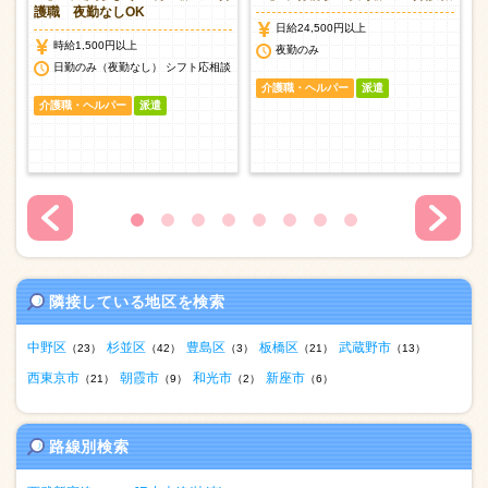
護職 夜勤なしOK
日給24,500円以上
時給1,500円以上
夜勤のみ
日勤のみ（夜勤なし） シフト応相談
介護職・ヘルパー
派遣
介護職・ヘルパー
派遣
隣接している地区を検索
中野区
杉並区
豊島区
板橋区
武蔵野市
（23）
（42）
（3）
（21）
（13）
西東京市
朝霞市
和光市
新座市
（21）
（9）
（2）
（6）
路線別検索