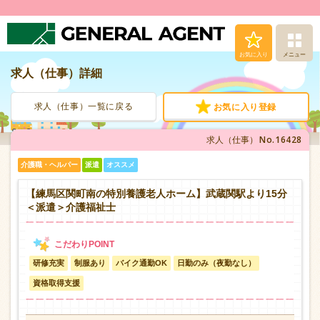
お気に入り
メニュー
求人（仕事）詳細
求人（仕事）検索
求人（仕事）一覧に戻る
お気に入り登録
人材派遣サービス
No.16428
求人（仕事）
転職支援サービス
介護職・ヘルパー
派遣
オススメ
登録から就業まで
【練馬区関町南の特別養護老人ホーム】武蔵関駅より15分
＜派遣＞介護福祉士
安心の福利厚生
研修充実
制服あり
バイク通勤OK
日勤のみ（夜勤なし）
お問い合わせ
資格取得支援