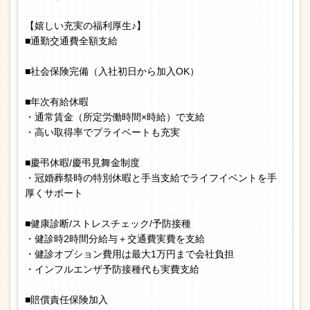
【嬉しい充実の福利厚生♪】
■通勤交通費全額支給
■社会保険完備（入社初日から加入OK）
■年次有給休暇
・通常賃金（所定労働時間×時給）で支給
・高い取得率でプライベートも充実
■慶弔休暇/慶弔見舞金制度
・冠婚葬祭時の特別休暇と手当支給でライフイベントを手
厚くサポート
■健康診断/ストレスチェック/予防接種
・健診時2時間分給与＋交通費実費を支給
・健診オプション費用は最大1万円まで会社負担
・インフルエンザ予防接種代も実費支給
■賠償責任保険加入