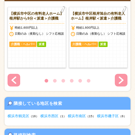
老
【横浜市中区の有料老人ホーム】
【横浜市中区根岸旭台の有料老人
職
根岸駅から9分＜派遣＞介護職
ホーム】根岸駅＜派遣＞介護職
時給1,600円以上
時給1,600円以上
談
日勤のみ（夜勤なし） シフト応相談
日勤のみ（夜勤なし） シフト応相談
介護職・ヘルパー
派遣
介護職・ヘルパー
派遣
隣接している地区を検索
横浜市鶴見区
横浜市西区
横浜市南区
横浜市磯子区
（16）
（1）
（15）
（6）