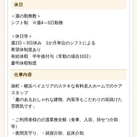
休日
＜週の勤務数＞
シフト制 ※週4～5日勤務
＜休日等＞
週2日～3日休み 1か月単位のシフトによる
希望休制度あり
有給休暇 半年後付与（常勤の場合10日）
慶弔休暇制度
仕事内容
港町・横浜ベイエリアのステキな有料老人ホームでのケア
スタッフ
「趣のあるおしゃれな建物、内装等もこだわりの垢抜けた
雰囲気です」
・ご利用者様の介護業務全般（食事、入浴、排せつ介助
等）
・夜間見守り、・就寝介助、起床介助