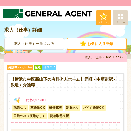
お気に入り
メニュー
求人（仕事）詳細
求人（仕事）検索
求人（仕事）一覧に戻る
お気に入り登録
人材派遣サービス
No.17233
求人（仕事）
転職支援サービス
介護職・ヘルパー
派遣
オススメ
登録から就業まで
【横浜市中区新山下の有料老人ホーム】元町・中華街駅＜
派遣＞介護職
安心の福利厚生
残業なし
車通勤OK
研修充実
制服あり
バイク通勤OK
お問い合わせ
日勤のみ（夜勤なし）
資格取得支援