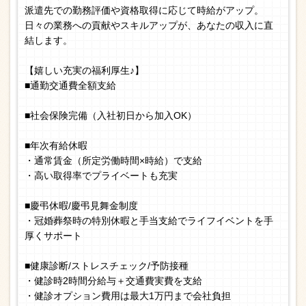
派遣先での勤務評価や資格取得に応じて時給がアップ。
日々の業務への貢献やスキルアップが、あなたの収入に直
結します。
【嬉しい充実の福利厚生♪】
■通勤交通費全額支給
■社会保険完備（入社初日から加入OK）
■年次有給休暇
・通常賃金（所定労働時間×時給）で支給
・高い取得率でプライベートも充実
■慶弔休暇/慶弔見舞金制度
・冠婚葬祭時の特別休暇と手当支給でライフイベントを手
厚くサポート
■健康診断/ストレスチェック/予防接種
・健診時2時間分給与＋交通費実費を支給
・健診オプション費用は最大1万円まで会社負担