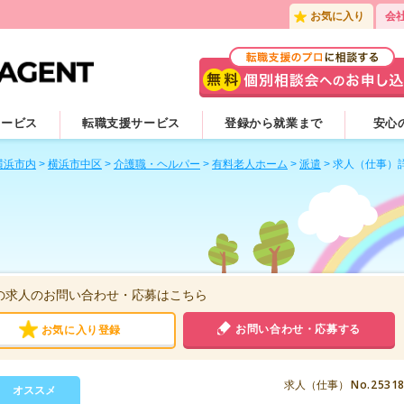
お気に入り
会
サービス
転職支援サービス
登録から就業まで
安心
横浜市内
>
横浜市中区
>
介護職・ヘルパー
>
有料老人ホーム
>
派遣
>
求人（仕事）
の求人のお問い合わせ・応募はこちら
お問い合わせ・応募する
お気に入り登録
No.2531
求人（仕事）
オススメ