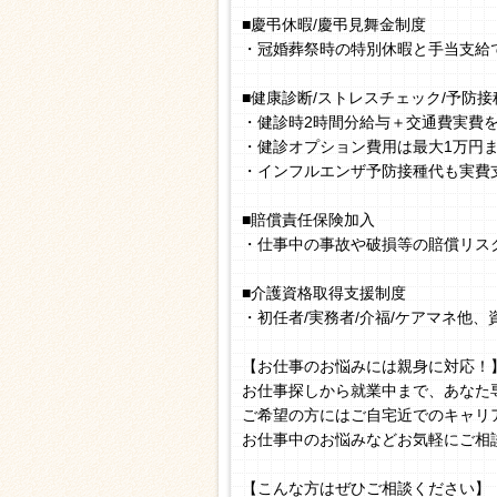
■慶弔休暇/慶弔見舞金制度
・冠婚葬祭時の特別休暇と手当支給
■健康診断/ストレスチェック/予防接
・健診時2時間分給与＋交通費実費
・健診オプション費用は最大1万円
・インフルエンザ予防接種代も実費
■賠償責任保険加入
・仕事中の事故や破損等の賠償リス
■介護資格取得支援制度
・初任者/実務者/介福/ケアマネ他
【お仕事のお悩みには親身に対応！
お仕事探しから就業中まで、あなた
ご希望の方にはご自宅近でのキャリ
お仕事中のお悩みなどお気軽にご相
【こんな方はぜひご相談ください】