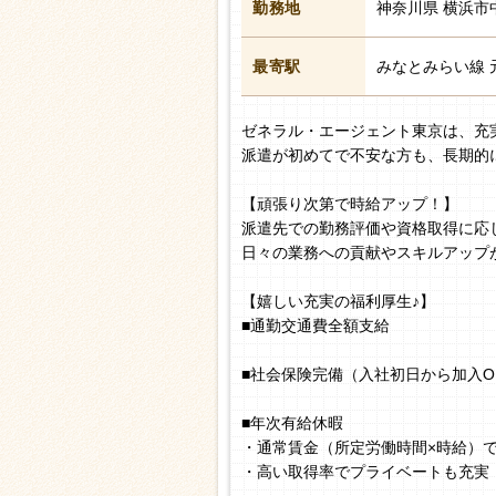
勤務地
神奈川県 横浜市
最寄駅
みなとみらい線 
ゼネラル・エージェント東京は、充
派遣が初めてで不安な方も、長期的
【頑張り次第で時給アップ！】
派遣先での勤務評価や資格取得に応
日々の業務への貢献やスキルアップ
【嬉しい充実の福利厚生♪】
■通勤交通費全額支給
■社会保険完備（入社初日から加入O
■年次有給休暇
・通常賃金（所定労働時間×時給）
・高い取得率でプライベートも充実