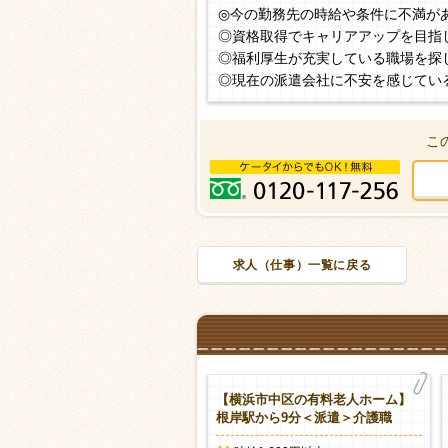
◎今の勤務先の時給や条件に不満が
◎資格取得でキャリアアップを目指
◎福利厚生が充実している職場を探
◎現在の派遣会社に不安を感じてい
こ
求人（仕事）一覧に戻る
横浜市中区長者町の有料老人ホ
【横浜市中区の有料老人ホーム】
ム】伊勢佐木長者町から2分＜派
根岸駅から9分＜派遣＞介護職
＞介護職