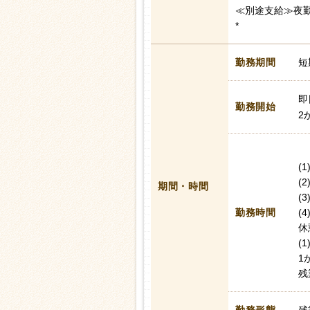
≪別途支給≫夜勤
*
勤務期間
短
即
勤務開始
2
(1
(2
期間・時間
(3
勤務時間
(4
休
(
1
残