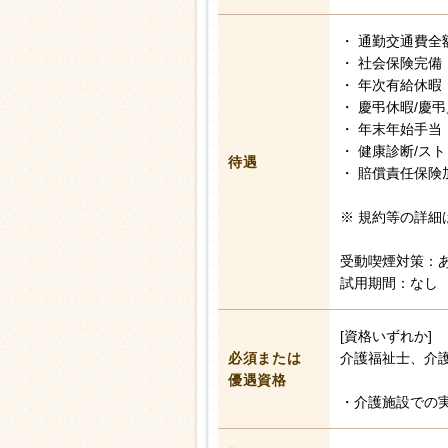
・ 通勤交通費全
・ 社会保険完備
・ 年次有給休暇
・ 慶弔休暇/慶
・ 年末年始手当
・ 健康診断/ス
待遇
・ 賠償責任保険
※ 規約等の詳細
受動喫煙対策：
試用期間：なし
[資格いずれか]
必須または
介護福祉士、介
優遇資格
・介護施設での