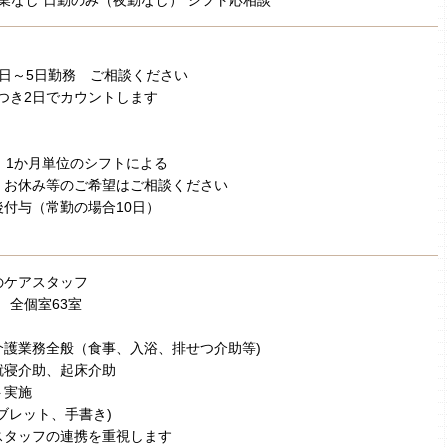
業なし 日勤のみ（夜勤なし） シフト応相談
日～5日勤務 ご相談ください
つき2日でカウントします
 1か月単位のシフトによる
 お休み等のご希望はご相談ください
付与（常勤の場合10日）
のケアスタッフ
設 全個室63室
介護業務全般（食事、入浴、排せつ介助等)
就寝介助、起床介助
ト実施
ブレット、手書き)
スタッフの連携を重視します