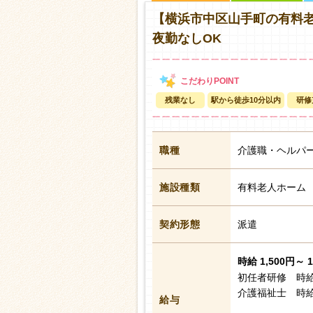
【横浜市中区山手町の有料
夜勤なしOK
残業なし
駅から徒歩10分以内
研修
職種
介護職・ヘルパ
施設種類
有料老人ホーム
契約形態
派遣
時給 1,500円～ 
初任者研修 時給
介護福祉士 時給
給与