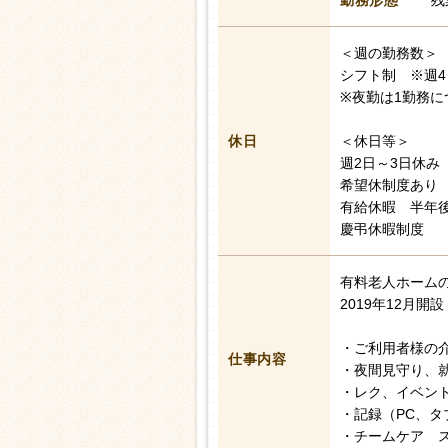
勤務形態
残
＜週の勤務数＞
シフト制 ※週4
※夜勤は1勤務に
休日
＜休日等＞
週2日～3日休み
希望休制度あり
有給休暇 半年後
慶弔休暇制度
有料老人ホーム
2019年12月開
・ご利用者様の
仕事内容
・夜間見守り、
・レク、イベン
・記録（PC、タ
・チームケア 