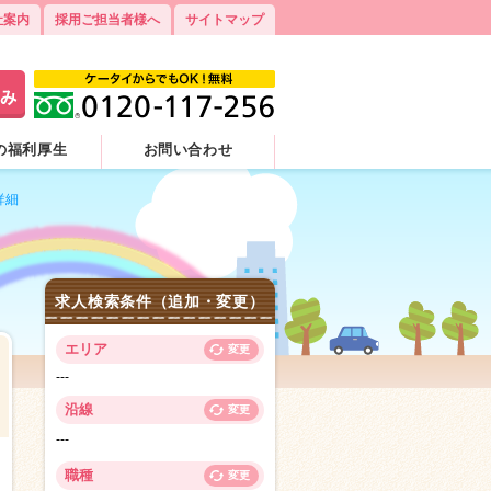
社案内
採用ご担当者様へ
サイトマップ
の福利厚生
お問い合わせ
詳細
求人検索条件（追加・変更）
エリア
変更
---
沿線
変更
---
8
職種
変更