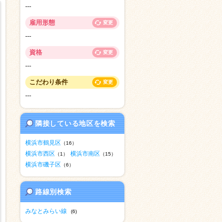
---
雇用形態
変更
---
資格
変更
---
こだわり条件
変更
---
隣接している地区を検索
横浜市鶴見区
（16）
横浜市西区
横浜市南区
（1）
（15）
横浜市磯子区
（6）
路線別検索
みなとみらい線
(6)