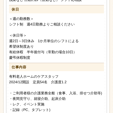
休日
＜週の勤務数＞
シフト制 週4日勤務よりご相談ください
＜休日等＞
週2日～3日休み 1か月単位のシフトによる
希望休制度あり
有給休暇 半年後付与（常勤の場合10日）
慶弔休暇制度
仕事内容
有料老人ホームのケアスタッフ
2024/12開設 定員54名 介護度1.2
・ご利用者様の介護業務全般（食事、入浴、排せつ介助等)
・夜間見守り、就寝介助、起床介助
・レク、イベント実施
・記録（PC、タブレット)