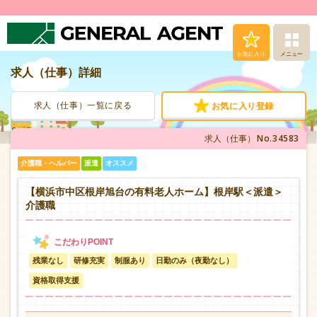
お気に入り
メニュー
求人（仕事）詳細
求人（仕事）検索
求人（仕事）一覧に戻る
お気に入り登録
人材派遣サービス
No.34583
求人（仕事）
転職支援サービス
介護職・ヘルパー
派遣
オススメ
登録から就業まで
【横浜市中区根岸旭台の有料老人ホーム】根岸駅＜派遣＞
介護職
安心の福利厚生
残業なし
研修充実
制服あり
日勤のみ（夜勤なし）
お問い合わせ
資格取得支援