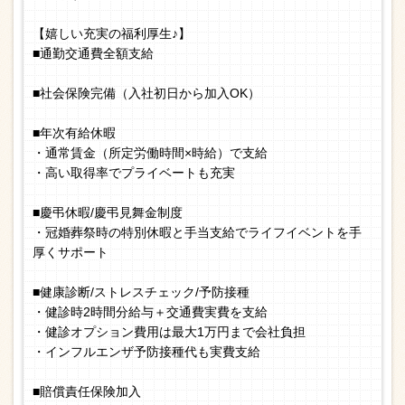
【嬉しい充実の福利厚生♪】
■通勤交通費全額支給
■社会保険完備（入社初日から加入OK）
■年次有給休暇
・通常賃金（所定労働時間×時給）で支給
・高い取得率でプライベートも充実
■慶弔休暇/慶弔見舞金制度
・冠婚葬祭時の特別休暇と手当支給でライフイベントを手
厚くサポート
■健康診断/ストレスチェック/予防接種
・健診時2時間分給与＋交通費実費を支給
・健診オプション費用は最大1万円まで会社負担
・インフルエンザ予防接種代も実費支給
■賠償責任保険加入