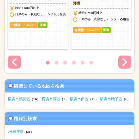
護職
時給1,600円以上
時給1,600円以上
談
日勤のみ（夜勤なし） シフト応相談
日勤のみ（夜勤なし） シフト応相談
介護職・ヘルパー
派遣
介護職・ヘルパー
派遣
隣接している地区を検索
横浜市鶴見区
横浜市西区
横浜市南区
横浜市磯子区
（16）
（1）
（15）
（6）
路線別検索
JR根岸線
(36)