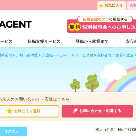
お気に入り
会
サービス
転職支援サービス
登録から就業まで
安心
川崎市内
>
川崎市高津区
>
介護職・ヘルパー
>
サービス付き高齢者向け住宅
>
派遣
の求人のお問い合わせ・応募はこちら
お問い合わせ・応募する
お気に入り登録
No.1773
求人（仕事）
オススメ