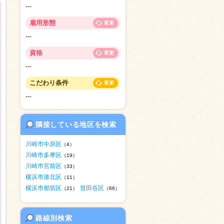
---
雇用形態
変更
---
資格
変更
---
こだわり条件
変更
---
隣接している地区を検索
川崎市中原区
（4）
川崎市多摩区
（19）
川崎市宮前区
（33）
横浜市港北区
（11）
横浜市都筑区
世田谷区
（21）
（66）
路線別検索