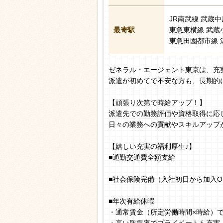
JR南武線 武蔵中
最寄駅
東急東横線 武蔵
東急田園都市線 
ゼネラル・エージェント東京は、充
派遣が初めてで不安な方も、長期的
【頑張り次第で時給アップ！】
派遣先での勤務評価や資格取得に応
日々の業務への貢献やスキルアップ
【嬉しい充実の福利厚生♪】
■通勤交通費全額支給
■社会保険完備（入社初日から加入O
■年次有給休暇
・通常賃金（所定労働時間×時給）