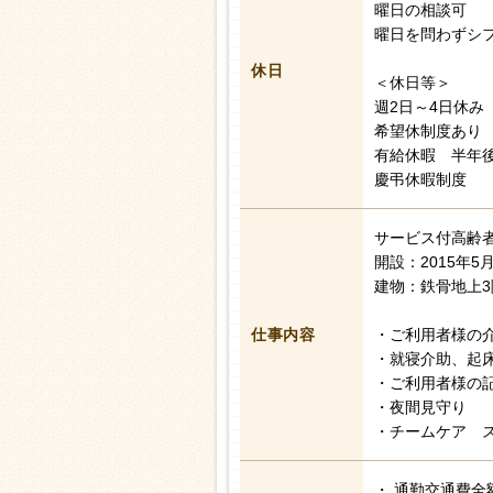
曜日の相談可
曜日を問わずシ
休日
＜休日等＞
週2日～4日休み
希望休制度あり
有給休暇 半年後
慶弔休暇制度
サービス付高齢
開設：2015年5
建物：鉄骨地上3
仕事内容
・ご利用者様の
・就寝介助、起
・ご利用者様の
・夜間見守り
・チームケア 
・ 通勤交通費全