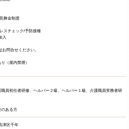
弔見舞金制度
トレスチェック/予防接種
加入
はお問合せください。
あり（屋内禁煙）
］
護職員初任者研修、ヘルパー２級、ヘルパー１級、介護職員実務者研
験のある方
高津区千年