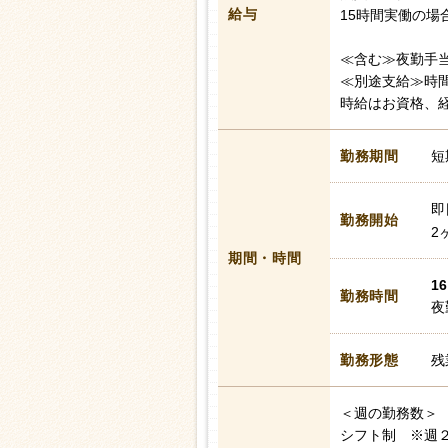
給与
15時間実働の場
≪含む≫夜勤手当3
≪別途支給≫時
時給はお資格、
勤務期間
短
即
勤務開始
2
期間・時間
16
勤務時間
夜
勤務形態
残
＜週の勤務数＞
シフト制 ※週