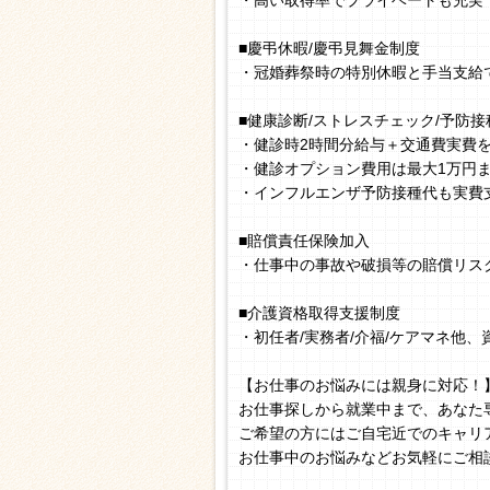
・高い取得率でプライベートも充実
■慶弔休暇/慶弔見舞金制度
・冠婚葬祭時の特別休暇と手当支給
■健康診断/ストレスチェック/予防接
・健診時2時間分給与＋交通費実費
・健診オプション費用は最大1万円
・インフルエンザ予防接種代も実費
■賠償責任保険加入
・仕事中の事故や破損等の賠償リス
■介護資格取得支援制度
・初任者/実務者/介福/ケアマネ他
【お仕事のお悩みには親身に対応！
お仕事探しから就業中まで、あなた
ご希望の方にはご自宅近でのキャリ
お仕事中のお悩みなどお気軽にご相