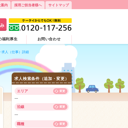
社案内
採用ご担当者様へ
サイトマップ
の福利厚生
お問い合わせ
>
求人（仕事）詳細
求人検索条件（追加・変更）
エリア
変更
---
沿線
変更
---
0
職種
変更