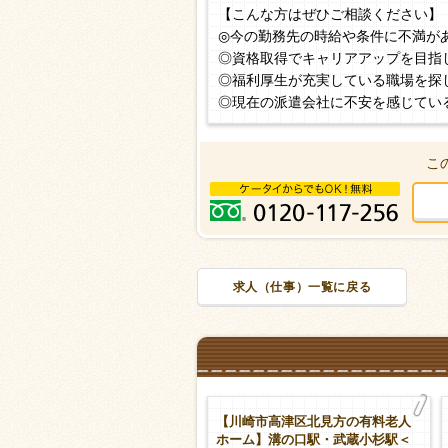
【こんな方はぜひご相談ください】
◎今の勤務先の時給や条件に不満が
◎資格取得でキャリアアップを目指
◎福利厚生が充実している職場を探
◎現在の派遣会社に不安を感じてい
こ
求人（仕事）一覧に戻る
川崎市高津区千年の特別養護老
【川崎市高津区北見方の有料老人
ホーム】武蔵小杉駅＜派遣＞介
ホーム】溝の口駅・武蔵小杉駅＜