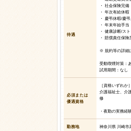
・ 社会保険完備
・ 年次有給休暇
・ 慶弔休暇/慶
・ 年末年始手当
・ 健康診断/ス
待遇
・ 賠償責任保険
※ 規約等の詳細
受動喫煙対策：
試用期間：なし
［資格いずれか
介護福祉士、介
必須または
修
優遇資格
・夜勤の実務経
勤務地
神奈川県 川崎市