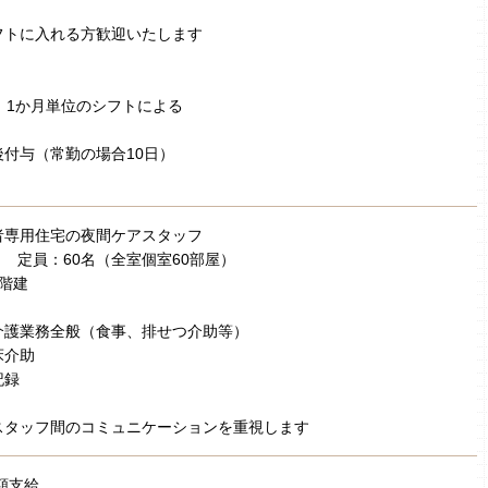
フトに入れる方歓迎いたします
 1か月単位のシフトによる
付与（常勤の場合10日）
者専用住宅の夜間ケアスタッフ
月 定員：60名（全室個室60部屋）
階建
介護業務全般（食事、排せつ介助等）
床介助
記録
スタッフ間のコミュニケーションを重視します
額支給