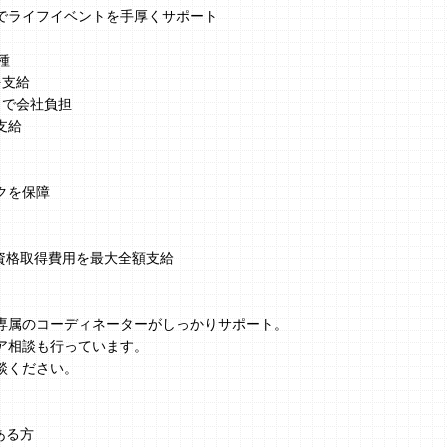
でライフイベントを手厚くサポート
種
を支給
まで会社負担
支給
クを保障
、資格取得費用を最大全額支給
】
専属のコーディネーターがしっかりサポート。
ア相談も行っています。
談ください。
ある方