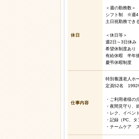
＜週の勤務数＞
シフト制 ※週4
土日祝勤務でき
休日
＜休日等＞
週2日～3日休み
希望休制度あり
有給休暇 半年後
慶弔休暇制度
特別養護老人ホ
定員52名 199
・ご利用者様の
仕事内容
・夜間見守り、
・レク、イベン
・記録（PC、タ
・チームケア 