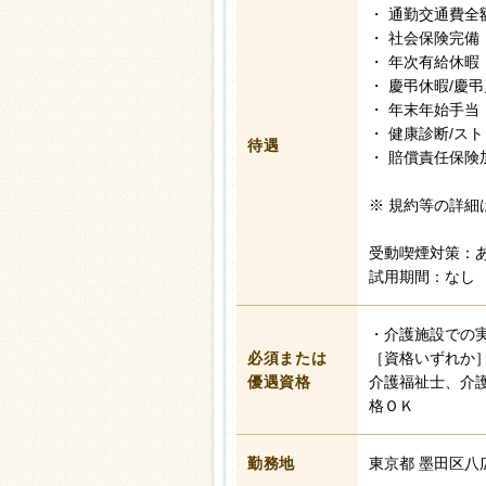
・ 通勤交通費全
・ 社会保険完備
・ 年次有給休暇
・ 慶弔休暇/慶
・ 年末年始手当
・ 健康診断/ス
待遇
・ 賠償責任保険
※ 規約等の詳細
受動喫煙対策：
試用期間：なし
・介護施設での
必須または
［資格いずれか
優遇資格
介護福祉士、介
格ＯＫ
勤務地
東京都 墨田区八