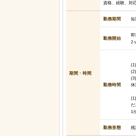
資格、経験、対
勤務期間
短
即
勤務開始
2
(
(
期間・時間
(
勤務時間
休
(
だ
1
勤務形態
残