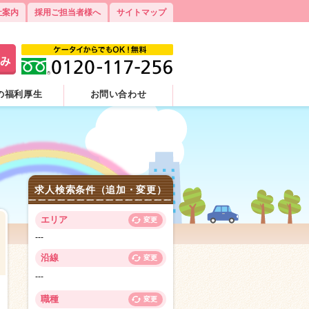
社案内
採用ご担当者様へ
サイトマップ
の福利厚生
お問い合わせ
求人検索条件（追加・変更）
エリア
変更
---
沿線
変更
---
2
職種
変更