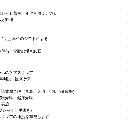
日～5日勤務 ※ご相談ください
る方歓迎
 1カ月単位のシフトによる
付与（常勤の場合10日）
ームのケアスタッフ
2年開設 従来ケア
介護業務全般（食事、入浴、排せつ介助等)
就寝介助、起床介助
ト実施
ブレット、手書き)
スタッフの連携を重視します