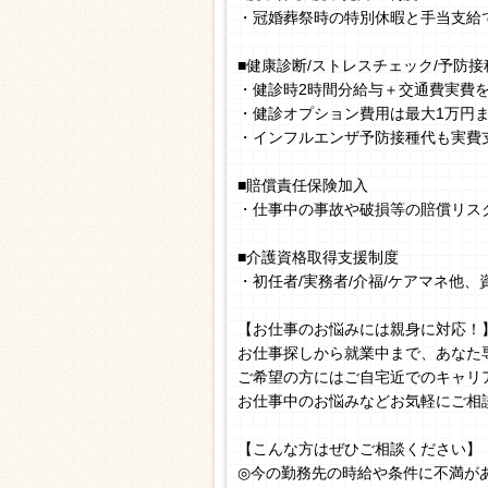
・冠婚葬祭時の特別休暇と手当支給
■健康診断/ストレスチェック/予防接
・健診時2時間分給与＋交通費実費
・健診オプション費用は最大1万円
・インフルエンザ予防接種代も実費
■賠償責任保険加入
・仕事中の事故や破損等の賠償リス
■介護資格取得支援制度
・初任者/実務者/介福/ケアマネ他
【お仕事のお悩みには親身に対応！
お仕事探しから就業中まで、あなた
ご希望の方にはご自宅近でのキャリ
お仕事中のお悩みなどお気軽にご相
【こんな方はぜひご相談ください】
◎今の勤務先の時給や条件に不満が