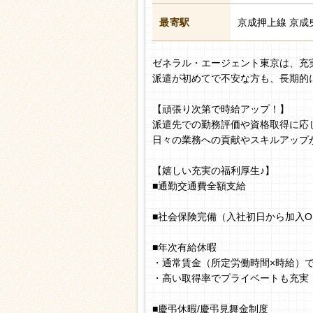
最寄駅
京成押上線 京成
ゼネラル・エージェント東京は、充
派遣が初めてで不安な方も、長期的
【頑張り次第で時給アップ！】
派遣先での勤務評価や資格取得に応
日々の業務への貢献やスキルアップ
【嬉しい充実の福利厚生♪】
■通勤交通費全額支給
■社会保険完備（入社初日から加入O
■年次有給休暇
・通常賃金（所定労働時間×時給）
・高い取得率でプライベートも充実
■慶弔休暇/慶弔見舞金制度