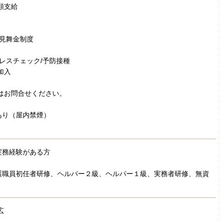
額支給
弔見舞金制度
トレスチェック/予防接種
加入
はお問合せください。
あり（屋内禁煙）
実務経験がある方
］
護職員初任者研修、ヘルパー２級、ヘルパー１級、実務者研修、無資
広