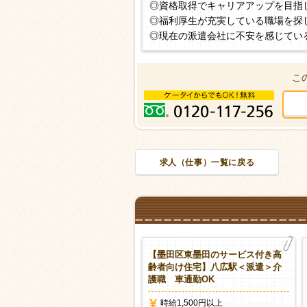
◎資格取得でキャリアアップを目指
◎福利厚生が充実している職場を探
◎現在の派遣会社に不安を感じてい
こ
求人（仕事）一覧に戻る
墨田区吾妻橋のグループホー
【墨田区東墨田のサービス付き高
】本所吾妻橋駅から2分＜派遣＞
齢者向け住宅】八広駅＜派遣＞介
護職 駅チカ
護職 車通勤OK
時給1,500円以上
時給1,500円以上