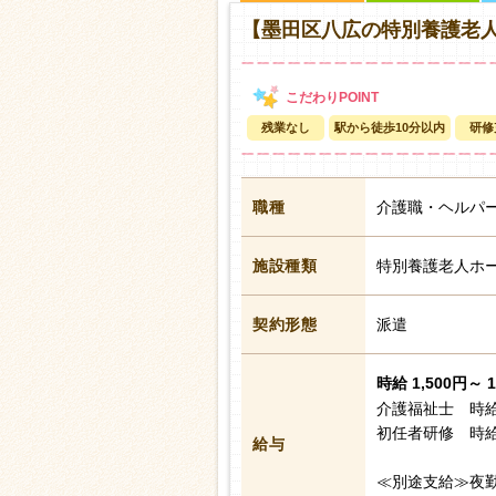
【墨田区八広の特別養護老人
残業なし
駅から徒歩10分以内
研修
職種
介護職・ヘルパ
施設種類
特別養護老人ホ
契約形態
派遣
時給 1,500円～ 
介護福祉士 時給
初任者研修 時給
給与
≪別途支給≫夜勤