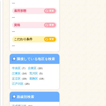
---
雇用形態
変更
---
資格
変更
---
こだわり条件
変更
---
隣接している地区を検索
中央区
台東区
（7）
（10）
江東区
荒川区
（14）
（5）
足立区
葛飾区
（19）
（19）
江戸川区
（25）
路線別検索