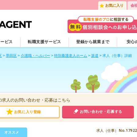
お気に入り
会
サービス
転職支援サービス
登録から就業まで
安心
区
>
墨田区
>
介護職・ヘルパー
>
特別養護老人ホーム
>
派遣
>
求人（仕事）詳細
の求人のお問い合わせ・応募はこちら
お問い合わせ・応募する
お気に入り登録
No.1792
求人（仕事）
オススメ