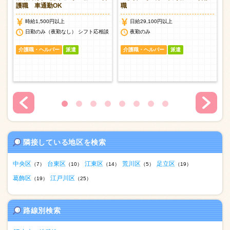
護職 車通勤OK
職
時給1,500円以上
日給29,100円以上
日勤のみ（夜勤なし） シフト応相談
夜勤のみ
介護職・ヘルパー
派遣
介護職・ヘルパー
派遣
隣接している地区を検索
中央区
台東区
江東区
荒川区
足立区
（7）
（10）
（14）
（5）
（19）
葛飾区
江戸川区
（19）
（25）
路線別検索