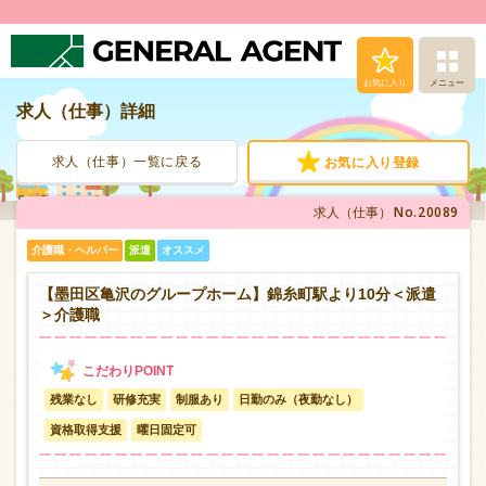
お気に入り
メニュー
求人（仕事）詳細
求人（仕事）検索
求人（仕事）一覧に戻る
お気に入り登録
人材派遣サービス
No.20089
求人（仕事）
転職支援サービス
介護職・ヘルパー
派遣
オススメ
登録から就業まで
【墨田区亀沢のグループホーム】錦糸町駅より10分＜派遣
＞介護職
安心の福利厚生
残業なし
研修充実
制服あり
日勤のみ（夜勤なし）
お問い合わせ
資格取得支援
曜日固定可