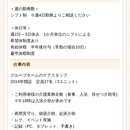
＜週の勤務数＞
シフト制 ※週4日勤務よりご相談ください
＜休日等＞
週2日～3日休み 1か月単位のシフトによる
希望休制度あり
有給休暇 半年後付与（常勤の場合10日）
慶弔休暇制度
仕事内容
グループホームのケアスタッフ
2014年開設 定員27名（3ユニット）
・ご利用者様の介護業務全般（食事、入浴、排せつ介助等)
※9-18時は入浴介助が多めです
・夜間見守り、就寝介助、起床介助
・レク、イベント実施
・記録（PC、タブレット、手書き)