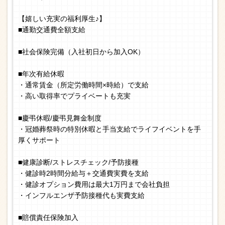
【嬉しい充実の福利厚生♪】
■通勤交通費全額支給
■社会保険完備（入社初日から加入OK）
■年次有給休暇
・通常賃金（所定労働時間×時給）で支給
・高い取得率でプライベートも充実
■慶弔休暇/慶弔見舞金制度
・冠婚葬祭時の特別休暇と手当支給でライフイベントを手
厚くサポート
■健康診断/ストレスチェック/予防接種
・健診時2時間分給与＋交通費実費を支給
・健診オプション費用は最大1万円まで会社負担
・インフルエンザ予防接種代も実費支給
■賠償責任保険加入