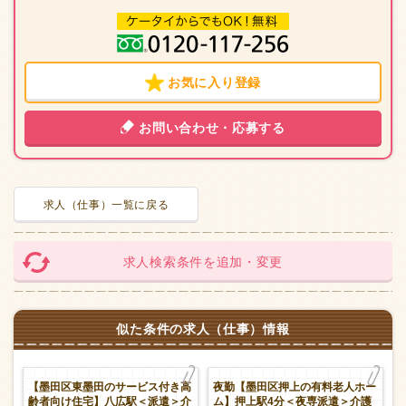
お気に入り登録
お問い合わせ・応募する
求人（仕事）一覧に戻る
求人検索条件を追加・変更
似た条件の求人（仕事）情報
【墨田区東墨田のサービス付き高
夜勤【墨田区押上の有料老人ホー
曳
齢者向け住宅】八広駅＜派遣＞介
ム】押上駅4分＜夜専派遣＞介護