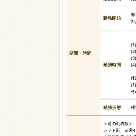
即
勤務開始
2
(
(
期間・時間
(
勤務時間
(
休
(
そ
勤務形態
残
＜週の勤務数＞
シフト制 ※週4