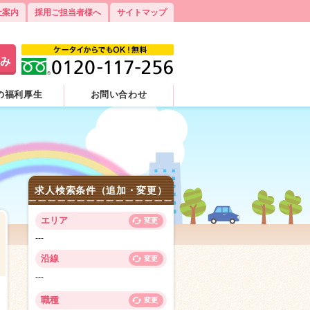
社案内
採用ご担当者様へ
サイトマップ
の福利厚生
お問い合わせ
求人検索条件（追加・変更）
エリア
変更
---
沿線
変更
---
3
職種
変更