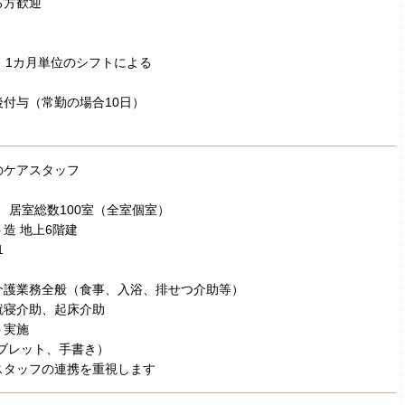
る方歓迎
 1カ月単位のシフトによる
付与（常勤の場合10日）
のケアスタッフ
設、居室総数100室（全室個室）
造 地上6階建
1
介護業務全般（食事、入浴、排せつ介助等）
就寝介助、起床介助
ト実施
ブレット、手書き）
スタッフの連携を重視します