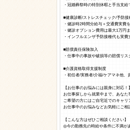
・冠婚葬祭時の特別休暇と手当支給
■健康診断/ストレスチェック/予防接
・健診時2時間分給与＋交通費実費
・健診オプション費用は最大1万円
・インフルエンザ予防接種代も実費
■賠償責任保険加入
・仕事中の事故や破損等の賠償リス
■介護資格取得支援制度
・初任者/実務者/介福/ケアマネ他
【お仕事のお悩みには親身に対応！
お仕事探しから就業中まで、あなた
ご希望の方にはご自宅近でのキャリ
お仕事中のお悩みなどお気軽にご相
【こんな方はぜひご相談ください】
◎今の勤務先の時給や条件に不満が