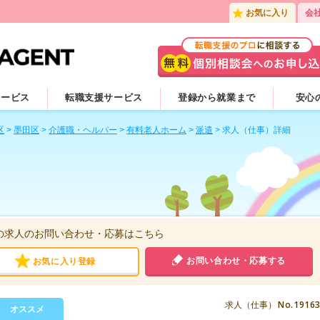
お気に入り
会
サービス
転職支援サービス
登録から就業まで
安心
区
>
墨田区
>
介護職・ヘルパー
>
有料老人ホーム
>
派遣
>
求人（仕事）詳細
の求人のお問い合わせ・応募はこちら
お問い合わせ・応募する
お気に入り登録
No.1916
求人（仕事）
オススメ