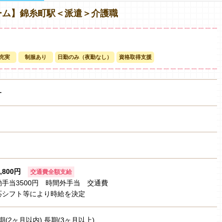
ーム】錦糸町駅＜派遣＞介護職
充実
制服あり
日勤のみ（夜勤なし）
資格取得支援
ー
1,800円
交通費全額支給
手当3500円 時間外手当 交通費
応シフト等により時給を決定
期(2ヶ月以内) 長期(3ヶ月以上)