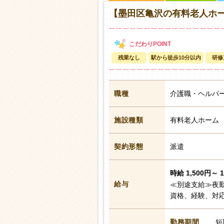
【墨田区亀沢の有料老人ホ
残業なし
駅から徒歩10分以内
研修
職種
介護職・ヘルパ
施設種類
有料老人ホーム
契約形態
派遣
時給 1,500円～ 
給与
≪別途支給≫夜勤
資格、経験、対
勤務期間
短