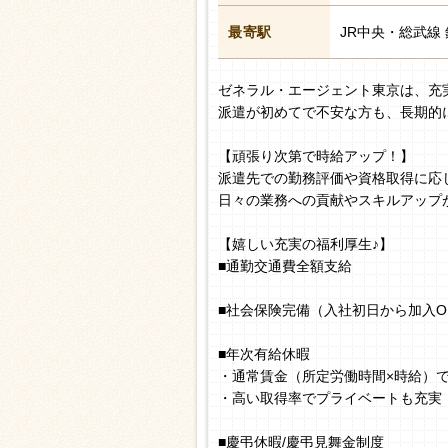
最寄駅
JR中央・総武線 
ゼネラル・エージェント東京は、充
派遣が初めてで不安な方も、長期的
【頑張り次第で時給アップ！】
派遣先での勤務評価や資格取得に応
日々の業務への貢献やスキルアップ
【嬉しい充実の福利厚生♪】
■通勤交通費全額支給
■社会保険完備（入社初日から加入O
■年次有給休暇
・通常賃金（所定労働時間×時給）
・高い取得率でプライベートも充実
■慶弔休暇/慶弔見舞金制度