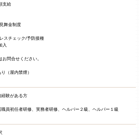
額支給
弔見舞金制度
トレスチェック/予防接種
加入
はお問合せください。
あり（屋内禁煙）
務経験がある方
］
護職員初任者研修、実務者研修、ヘルパー２級、ヘルパー１級
沢