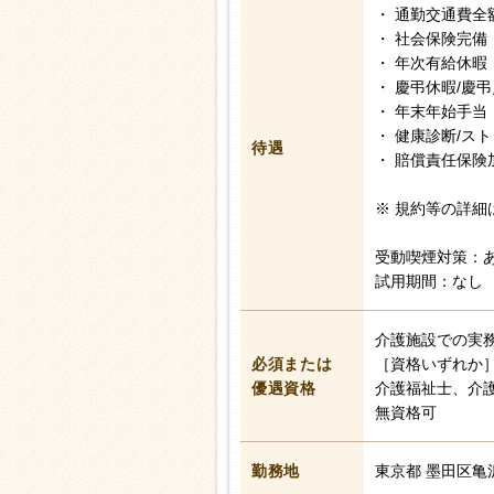
・ 通勤交通費全
・ 社会保険完備
・ 年次有給休暇
・ 慶弔休暇/慶
・ 年末年始手当
・ 健康診断/ス
待遇
・ 賠償責任保険
※ 規約等の詳細
受動喫煙対策：
試用期間：なし
介護施設での実
必須または
［資格いずれか
優遇資格
介護福祉士、介
無資格可
勤務地
東京都 墨田区亀