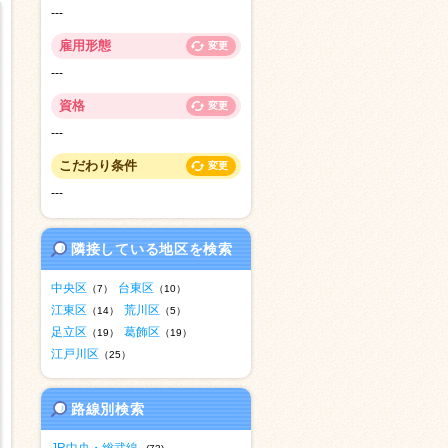
---
雇用形態
変更
---
資格
変更
---
こだわり条件
変更
---
隣接している地区を検索
中央区
台東区
（7）
（10）
江東区
荒川区
（14）
（5）
足立区
葛飾区
（19）
（19）
江戸川区
（25）
路線別検索