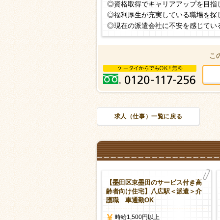
◎資格取得でキャリアアップを目指
◎福利厚生が充実している職場を探
◎現在の派遣会社に不安を感じてい
こ
求人（仕事）一覧に戻る
墨田区八広の特別養護老人ホー
【墨田区東墨田のサービス付き高
】京成曳舟駅より10分＜派遣＞
齢者向け住宅】八広駅＜派遣＞介
護職
護職 車通勤OK
時給1,500円以上
時給1,500円以上