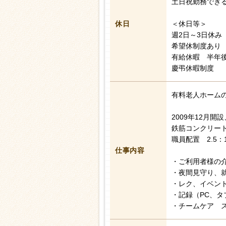
土日祝勤務でき
休日
＜休日等＞
週2日～3日休み
希望休制度あり
有給休暇 半年後
慶弔休暇制度
有料老人ホーム
2009年12月開
鉄筋コンクリート
職員配置 2.5：
仕事内容
・ご利用者様の
・夜間見守り、
・レク、イベン
・記録（PC、タ
・チームケア 