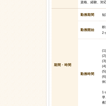
資格、経験、対
勤務期間
短
即
勤務開始
2
(1
(2
(3
期間・時間
(4
(5
勤務時間
(6
休
1
早
夜