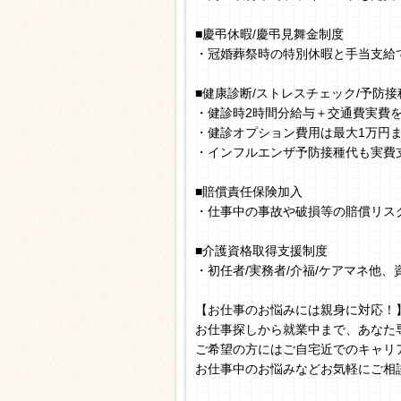
■慶弔休暇/慶弔見舞金制度
・冠婚葬祭時の特別休暇と手当支給
■健康診断/ストレスチェック/予防接
・健診時2時間分給与＋交通費実費
・健診オプション費用は最大1万円
・インフルエンザ予防接種代も実費
■賠償責任保険加入
・仕事中の事故や破損等の賠償リス
■介護資格取得支援制度
・初任者/実務者/介福/ケアマネ他
【お仕事のお悩みには親身に対応！
お仕事探しから就業中まで、あなた
ご希望の方にはご自宅近でのキャリ
お仕事中のお悩みなどお気軽にご相