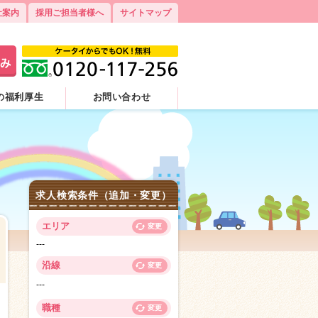
社案内
採用ご担当者様へ
サイトマップ
の福利厚生
お問い合わせ
求人検索条件（追加・変更）
エリア
変更
---
沿線
変更
---
3
職種
変更