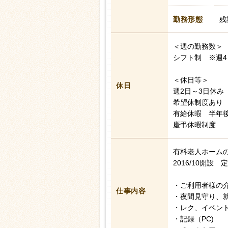
勤務形態
残
＜週の勤務数＞
シフト制 ※週4
＜休日等＞
休日
週2日～3日休み
希望休制度あり
有給休暇 半年後
慶弔休暇制度
有料老人ホーム
2016/10開設 
・ご利用者様の
仕事内容
・夜間見守り、
・レク、イベン
・記録（PC)