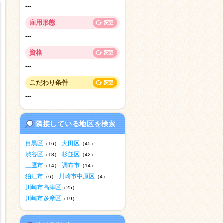
---
雇用形態
変更
---
資格
変更
---
こだわり条件
変更
---
隣接している地区を検索
目黒区
大田区
（16）
（45）
渋谷区
杉並区
（18）
（42）
三鷹市
調布市
（14）
（14）
狛江市
川崎市中原区
（6）
（4）
川崎市高津区
（25）
川崎市多摩区
（19）