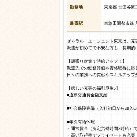
勤務地
東京都 世田谷区
最寄駅
東急田園都市線 
ゼネラル・エージェント東京は、充
派遣が初めてで不安な方も、長期的
【頑張り次第で時給アップ！】
派遣先での勤務評価や資格取得に応
日々の業務への貢献やスキルアップ
【嬉しい充実の福利厚生♪】
■通勤交通費全額支給
■社会保険完備（入社初日から加入O
■年次有給休暇
・通常賃金（所定労働時間×時給）
・高い取得率でプライベートも充実