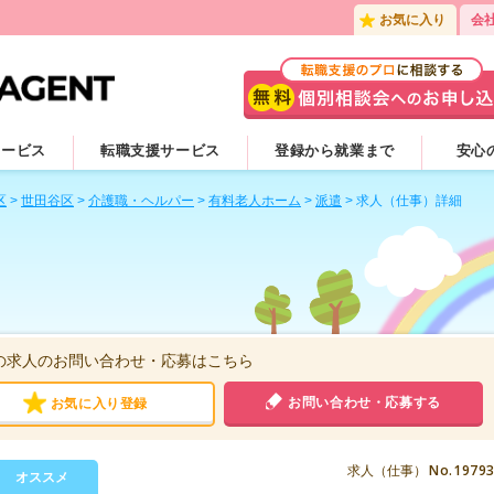
お気に入り
会
サービス
転職支援サービス
登録から就業まで
安心
区
>
世田谷区
>
介護職・ヘルパー
>
有料老人ホーム
>
派遣
>
求人（仕事）詳細
の求人のお問い合わせ・応募はこちら
お問い合わせ・応募する
お気に入り登録
No.1979
求人（仕事）
オススメ