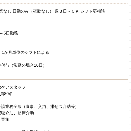
業なし 日勤のみ（夜勤なし） 週３日～ＯＫ シフト応相談
～5日勤務
 1か月単位のシフトによる
付与（常勤の場合10日）
のケアスタッフ
定員80名
介護業務全般（食事、入浴、排せつ介助等）
就寝介助、起床介助
ト実施