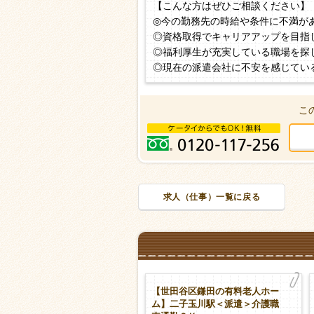
【こんな方はぜひご相談ください】
◎今の勤務先の時給や条件に不満が
◎資格取得でキャリアアップを目指
◎福利厚生が充実している職場を探
◎現在の派遣会社に不安を感じてい
こ
求人（仕事）一覧に戻る
世田谷区深沢の有料老人ホー
【世田谷区鎌田の有料老人ホー
】桜新町駅＜派遣＞介護職
ム】二子玉川駅＜派遣＞介護職