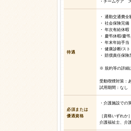
・チームケア 
・ 通勤交通費全
・ 社会保険完備
・ 年次有給休暇
・ 慶弔休暇/慶
・ 年末年始手当
・ 健康診断/ス
待遇
・ 賠償責任保険
※ 規約等の詳細
受動喫煙対策：
試用期間：なし
・介護施設での
必須または
優遇資格
［資格いずれか
介護福祉士、介