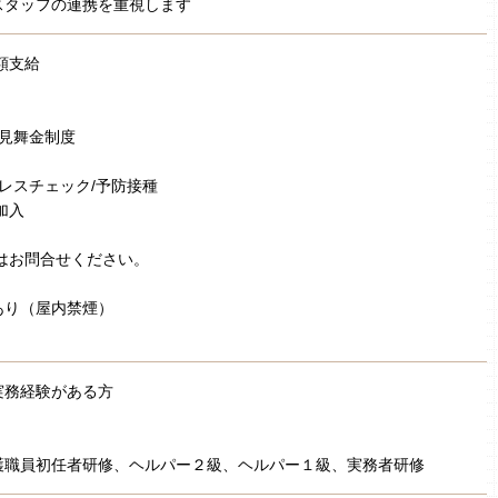
スタッフの連携を重視します
額支給
弔見舞金制度
トレスチェック/予防接種
加入
はお問合せください。
あり（屋内禁煙）
実務経験がある方
］
護職員初任者研修、ヘルパー２級、ヘルパー１級、実務者研修