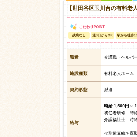
【世田谷区玉川台の有料老
残業なし
週3日からOK
駅から徒歩1
職種
介護職・ヘルパ
施設種類
有料老人ホーム
契約形態
派遣
時給 1,500円～ 
初任者研修 時給
介護福祉士 時給
給与
≪別途支給≫夜勤