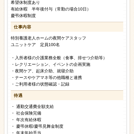
希望休制度あり
有給休暇 半年後付与（常勤の場合10日）
慶弔休暇制度
仕事内容
特別養護老人ホームの夜間ケアスタッフ
ユニットケア 定員100名
・入所者様の介護業務全般（食事、排せつ介助等）
・レクリエーション、イベントの企画実施
・夜間ケア、起床介助、就寝介助
・ナースやケアマネ等の他職種と連携
・ご利用者様の状態確認・記録
待遇
・ 通勤交通費全額支給
・ 社会保険完備
・ 年次有給休暇
・ 慶弔休暇/慶弔見舞金制度
・ 年末年始手当