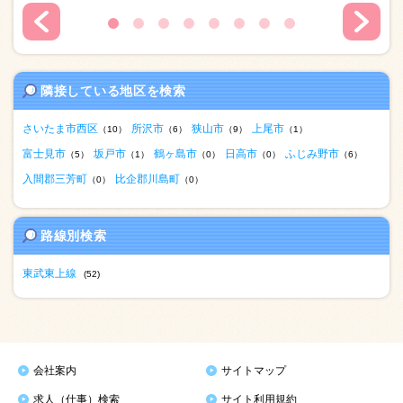
隣接している地区を検索
さいたま市西区
所沢市
狭山市
上尾市
（10）
（6）
（9）
（1）
富士見市
坂戸市
鶴ヶ島市
日高市
ふじみ野市
（5）
（1）
（0）
（0）
（6）
入間郡三芳町
比企郡川島町
（0）
（0）
路線別検索
東武東上線
(52)
会社案内
サイトマップ
求人（仕事）検索
サイト利用規約