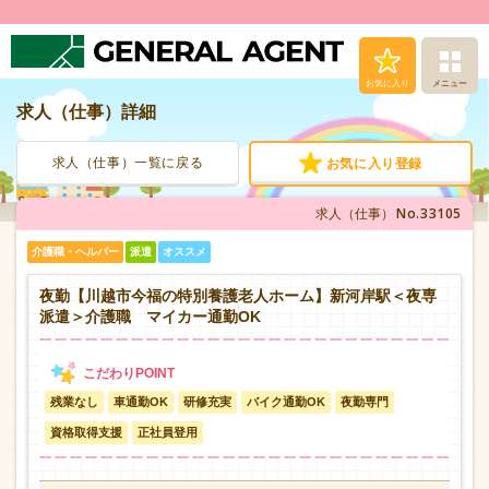
お気に入り
メニュー
求人（仕事）詳細
求人（仕事）検索
求人（仕事）一覧に戻る
お気に入り登録
人材派遣サービス
No.33105
求人（仕事）
転職支援サービス
介護職・ヘルパー
派遣
オススメ
登録から就業まで
夜勤【川越市今福の特別養護老人ホーム】新河岸駅＜夜専
派遣＞介護職 マイカー通勤OK
安心の福利厚生
残業なし
車通勤OK
研修充実
バイク通勤OK
夜勤専門
お問い合わせ
資格取得支援
正社員登用