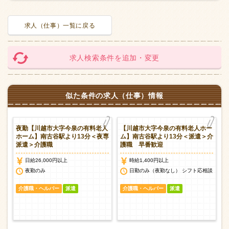
求人（仕事）一覧に戻る
求人検索条件を追加・変更
似た条件の求人（仕事）情報
ー
夜勤【川越市大字今泉の有料老人
【川越市大字今泉の有料老人ホー
護
ホーム】南古谷駅より13分＜夜専
ム】南古谷駅より13分＜派遣＞介
派遣＞介護職
護職 早番歓迎
日給26,000円以上
時給1,400円以上
談
夜勤のみ
日勤のみ（夜勤なし） シフト応相談
介護職・ヘルパー
派遣
介護職・ヘルパー
派遣