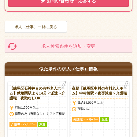
お問い合わせ・応募する
求人（仕事）一覧に戻る
求人検索条件を追加・変更
似た条件の求人（仕事）情報
老
【練馬区石神井台の有料老人ホー
夜勤【練馬区中村の有料老人ホー
遣
ム】武蔵関駅より14分＜派遣＞介
ム】中村橋駅＜夜専派遣＞介護職
護職 夜勤なしOK
日給24,500円以上
時給1,500円以上
夜勤のみ
日勤のみ（夜勤なし） シフト応相談
介護職・ヘルパー
派遣
介護職・ヘルパー
派遣