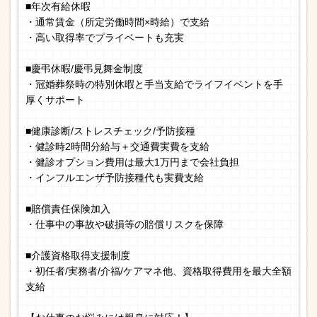
■年次有給休暇
・通常賃金（所定労働時間×時給）で支給
・高い取得率でプライベートも充実
■慶弔休暇/慶弔見舞金制度
・冠婚葬祭時の特別休暇と手当支給でライフイベントを手
厚くサポート
■健康診断/ストレスチェック/予防接種
・健診時2時間分給与＋交通費実費を支給
・健診オプション費用は最大1万円まで会社負担
・インフルエンザ予防接種代も実費支給
■賠償責任保険加入
・仕事中の事故や破損等の賠償リスクを保障
■介護資格取得支援制度
・初任者/実務者/介福/ケアマネ他、資格取得費用を最大全額
支給