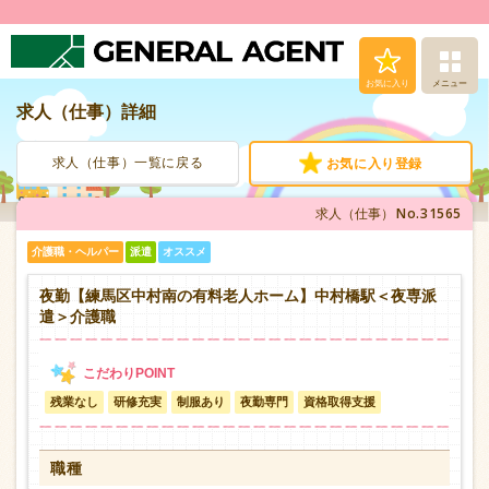
お気に入り
メニュー
求人（仕事）詳細
求人（仕事）検索
求人（仕事）一覧に戻る
お気に入り登録
人材派遣サービス
No.31565
求人（仕事）
転職支援サービス
介護職・ヘルパー
派遣
オススメ
登録から就業まで
夜勤【練馬区中村南の有料老人ホーム】中村橋駅＜夜専派
遣＞介護職
安心の福利厚生
残業なし
研修充実
制服あり
夜勤専門
資格取得支援
お問い合わせ
職種