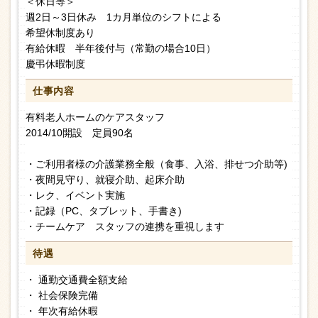
＜休日等＞
週2日～3日休み 1カ月単位のシフトによる
希望休制度あり
有給休暇 半年後付与（常勤の場合10日）
慶弔休暇制度
仕事内容
有料老人ホームのケアスタッフ
2014/10開設 定員90名
・ご利用者様の介護業務全般（食事、入浴、排せつ介助等)
・夜間見守り、就寝介助、起床介助
・レク、イベント実施
・記録（PC、タブレット、手書き)
・チームケア スタッフの連携を重視します
待遇
・ 通勤交通費全額支給
・ 社会保険完備
・ 年次有給休暇