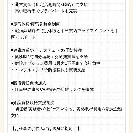
・通常賃金（所定労働時間×時給）で支給
・高い取得率でプライベートも充実
■慶弔休暇/慶弔見舞金制度
・冠婚葬祭時の特別休暇と手当支給でライフイベントを手
厚くサポート
■健康診断/ストレスチェック/予防接種
・健診時2時間分給与＋交通費実費を支給
・健診オプション費用は最大1万円まで会社負担
・インフルエンザ予防接種代も実費支給
■賠償責任保険加入
・仕事中の事故や破損等の賠償リスクを保障
■介護資格取得支援制度
・初任者/実務者/介福/ケアマネ他、資格取得費用を最大全額
支給
【お仕事のお悩みには親身に対応！】