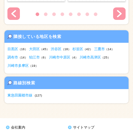
隣接している地区を検索
目黒区
大田区
渋谷区
杉並区
三鷹市
（16）
（45）
（18）
（42）
（14）
調布市
狛江市
川崎市中原区
川崎市高津区
（14）
（6）
（4）
（25）
川崎市多摩区
（19）
路線別検索
東急田園都市線
(127)
会社案内
サイトマップ