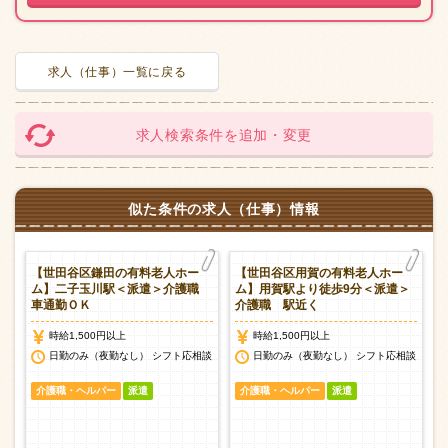
求人（仕事）一覧に戻る
求人検索条件を追加・変更
似た条件の求人（仕事）情報
【世田谷区鎌田の有料老人ホー
【世田谷区用賀の有料老人ホー
ム】二子玉川駅＜派遣＞介護職
ム】用賀駅より徒歩9分＜派遣＞
車通勤ＯＫ
介護職 駅近く
時給1,500円以上
時給1,500円以上
談
日勤のみ（夜勤なし） シフト応相談
日勤のみ（夜勤なし） シフト応相談
介護職・ヘルパー
派遣
介護職・ヘルパー
派遣