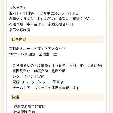
＜休日等＞
週2日～3日休み 1か月単位のシフトによる
希望休制度あり お休み等のご希望はご相談ください
有給休暇 半年後付与（常勤の場合10日）
慶弔休暇制度
仕事内容
有料老人ホームの夜間ケアスタッフ
2022年12月開設 全個室55室
・ご利用者様の介護業務全般（食事、入浴、排せつ介助等)
・夜間見守り、就寝介助、起床介助
・レク、イベント実施
・記録（PC、タブレット、手書き)
・チームケア スタッフの連携を重視します
待遇
・ 通勤交通費全額支給
・ 社会保険完備