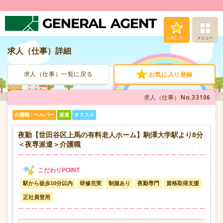
お気に入り
メニュー
求人（仕事）詳細
求人（仕事）検索
求人（仕事）一覧に戻る
お気に入り登録
人材派遣サービス
No.33106
求人（仕事）
転職支援サービス
介護職・ヘルパー
派遣
オススメ
登録から就業まで
夜勤【世田谷区上馬の有料老人ホーム】駒澤大学駅より8分
＜夜専派遣＞介護職
安心の福利厚生
駅から徒歩10分以内
研修充実
制服あり
夜勤専門
資格取得支援
お問い合わせ
正社員登用