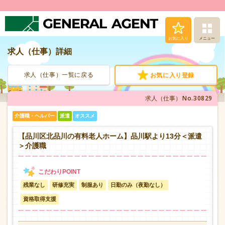
お気に入り
メニュー
求人（仕事）詳細
求人（仕事）検索
求人（仕事）一覧に戻る
お気に入り登録
人材派遣サービス
No.30829
求人（仕事）
転職支援サービス
介護職・ヘルパー
派遣
オススメ
登録から就業まで
【品川区北品川の有料老人ホーム】品川駅より13分＜派遣
＞介護職
安心の福利厚生
残業なし
研修充実
制服あり
日勤のみ（夜勤なし）
お問い合わせ
資格取得支援