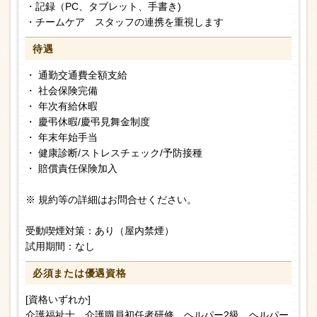
・記録（PC、タブレット、手書き)
・チームケア スタッフの連携を重視します
待遇
・ 通勤交通費全額支給
・ 社会保険完備
・ 年次有給休暇
・ 慶弔休暇/慶弔見舞金制度
・ 年末年始手当
・ 健康診断/ストレスチェック/予防接種
・ 賠償責任保険加入
※ 規約等の詳細はお問合せください。
受動喫煙対策：あり（屋内禁煙）
試用期間：なし
必須または
優遇資格
[資格いずれか]
介護福祉士、介護職員初任者研修、ヘルパー2級、ヘルパー