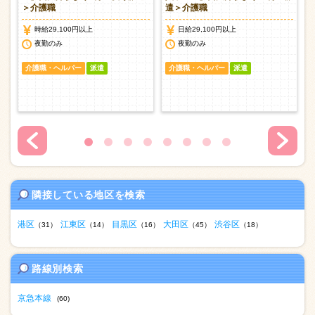
＞介護職
遣＞介護職
時給29,100円以上
日給29,100円以上
夜勤のみ
夜勤のみ
介護職・ヘルパー
派遣
介護職・ヘルパー
派遣
隣接している地区を検索
港区
江東区
目黒区
大田区
渋谷区
（31）
（14）
（16）
（45）
（18）
路線別検索
京急本線
(60)