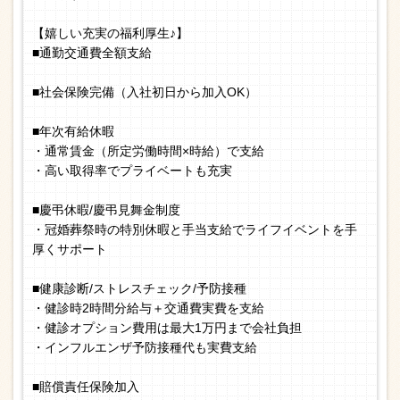
【嬉しい充実の福利厚生♪】
■通勤交通費全額支給
■社会保険完備（入社初日から加入OK）
■年次有給休暇
・通常賃金（所定労働時間×時給）で支給
・高い取得率でプライベートも充実
■慶弔休暇/慶弔見舞金制度
・冠婚葬祭時の特別休暇と手当支給でライフイベントを手
厚くサポート
■健康診断/ストレスチェック/予防接種
・健診時2時間分給与＋交通費実費を支給
・健診オプション費用は最大1万円まで会社負担
・インフルエンザ予防接種代も実費支給
■賠償責任保険加入