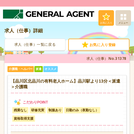
お気に入り
メニュー
求人（仕事）詳細
求人（仕事）検索
求人（仕事）一覧に戻る
お気に入り登録
人材派遣サービス
No.31378
求人（仕事）
転職支援サービス
介護職・ヘルパー
派遣
オススメ
登録から就業まで
【品川区北品川の有料老人ホーム】品川駅より13分＜派遣
＞介護職
安心の福利厚生
残業なし
研修充実
制服あり
日勤のみ（夜勤なし）
お問い合わせ
資格取得支援