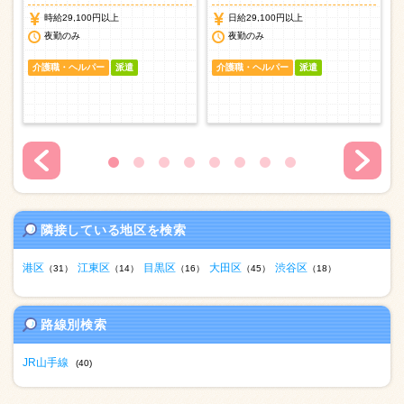
時給29,100円以上
日給29,100円以上
夜勤のみ
夜勤のみ
介護職・ヘルパー
派遣
介護職・ヘルパー
派遣
隣接している地区を検索
港区
江東区
目黒区
大田区
渋谷区
（31）
（14）
（16）
（45）
（18）
路線別検索
JR山手線
(40)