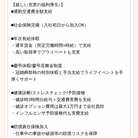
【嬉しい充実の福利厚生♪】
■通勤交通費全額支給
■社会保険完備（入社初日から加入OK）
■年次有給休暇
・通常賃金（所定労働時間×時給）で支給
・高い取得率でプライベートも充実
■慶弔休暇/慶弔見舞金制度
・冠婚葬祭時の特別休暇と手当支給でライフイベントを手
厚くサポート
■健康診断/ストレスチェック/予防接種
・健診時2時間分給与＋交通費実費を支給
・健診オプション費用は最大1万円まで会社負担
・インフルエンザ予防接種代も実費支給
■賠償責任保険加入
・仕事中の事故や破損等の賠償リスクを保障