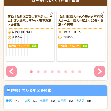
似た条件の求人（仕事）情報
ホ
夜勤【品川区二葉の有料老人ホー
【品川区西大井の介護付き有料老
派
ム】西大井駅より7分＜夜専派遣
人ホーム】西大井駅より10分＜派
＞介護職
遣＞介護職
時給29,100円以上
日給29,100円以上
夜勤のみ
夜勤のみ
介護職・ヘルパー
派遣
介護職・ヘルパー
派遣
隣接している地区を検索
港区
江東区
目黒区
大田区
渋谷区
（31）
（14）
（16）
（45）
（18）