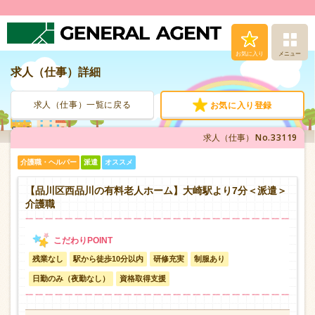
お気に入り
メニュー
求人（仕事）詳細
求人（仕事）検索
求人（仕事）一覧に戻る
お気に入り登録
人材派遣サービス
No.33119
求人（仕事）
転職支援サービス
介護職・ヘルパー
派遣
オススメ
登録から就業まで
【品川区西品川の有料老人ホーム】大崎駅より7分＜派遣＞
介護職
安心の福利厚生
残業なし
駅から徒歩10分以内
研修充実
制服あり
お問い合わせ
日勤のみ（夜勤なし）
資格取得支援