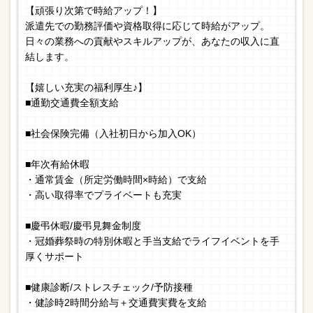
【頑張り次第で時給アップ！】
派遣先での勤務評価や資格取得に応じて時給がアップ。
日々の業務への貢献やスキルアップが、あなたの収入に直
結します。
【嬉しい充実の福利厚生♪】
■通勤交通費全額支給
■社会保険完備（入社初日から加入OK）
■年次有給休暇
・通常賃金（所定労働時間×時給）で支給
・高い取得率でプライベートも充実
■慶弔休暇/慶弔見舞金制度
・冠婚葬祭時の特別休暇と手当支給でライフイベントを手
厚くサポート
■健康診断/ストレスチェック/予防接種
・健診時2時間分給与＋交通費実費を支給