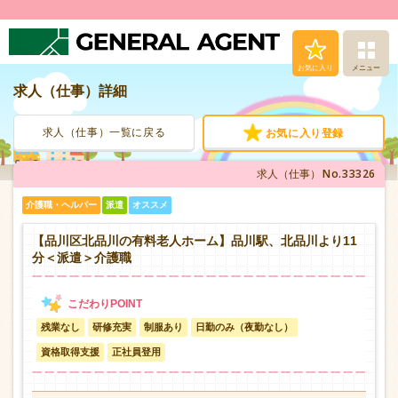
お気に入り
メニュー
求人（仕事）詳細
求人（仕事）検索
求人（仕事）一覧に戻る
お気に入り登録
人材派遣サービス
No.33326
求人（仕事）
転職支援サービス
介護職・ヘルパー
派遣
オススメ
登録から就業まで
【品川区北品川の有料老人ホーム】品川駅、北品川より11
分＜派遣＞介護職
安心の福利厚生
残業なし
研修充実
制服あり
日勤のみ（夜勤なし）
お問い合わせ
資格取得支援
正社員登用