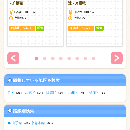
＞介護職
遣＞介護職
時給29,100円以上
日給29,100円以上
夜勤のみ
夜勤のみ
介護職・ヘルパー
派遣
介護職・ヘルパー
派遣
隣接している地区を検索
港区
江東区
目黒区
大田区
渋谷区
（31）
（14）
（16）
（45）
（18）
路線別検索
JR山手線
京急本線
(40)
(60)