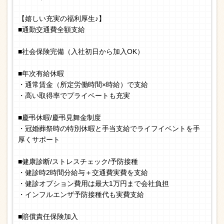
【嬉しい充実の福利厚生♪】
■通勤交通費全額支給
■社会保険完備（入社初日から加入OK）
■年次有給休暇
・通常賃金（所定労働時間×時給）で支給
・高い取得率でプライベートも充実
■慶弔休暇/慶弔見舞金制度
・冠婚葬祭時の特別休暇と手当支給でライフイベントを手
厚くサポート
■健康診断/ストレスチェック/予防接種
・健診時2時間分給与＋交通費実費を支給
・健診オプション費用は最大1万円まで会社負担
・インフルエンザ予防接種代も実費支給
■賠償責任保険加入