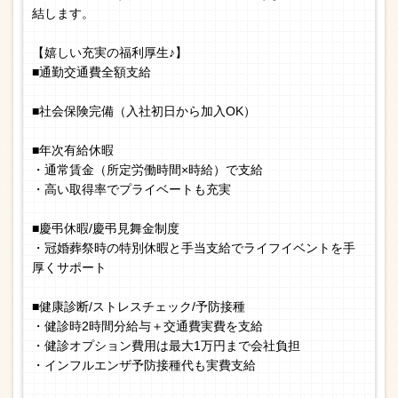
結します。
【嬉しい充実の福利厚生♪】
■通勤交通費全額支給
■社会保険完備（入社初日から加入OK）
■年次有給休暇
・通常賃金（所定労働時間×時給）で支給
・高い取得率でプライベートも充実
■慶弔休暇/慶弔見舞金制度
・冠婚葬祭時の特別休暇と手当支給でライフイベントを手
厚くサポート
■健康診断/ストレスチェック/予防接種
・健診時2時間分給与＋交通費実費を支給
・健診オプション費用は最大1万円まで会社負担
・インフルエンザ予防接種代も実費支給