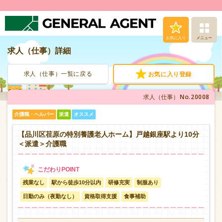
お気に入り
メニュー
求人（仕事）詳細
求人（仕事）検索
求人（仕事）一覧に戻る
お気に入り登録
人材派遣サービス
No.20008
求人（仕事）
転職支援サービス
介護職・ヘルパー
派遣
オススメ
登録から就業まで
【品川区荏原の特別養護老人ホーム】戸越銀座駅より10分
＜派遣＞介護職
安心の福利厚生
残業なし
駅から徒歩10分以内
研修充実
制服あり
お問い合わせ
日勤のみ（夜勤なし）
資格取得支援
食事補助