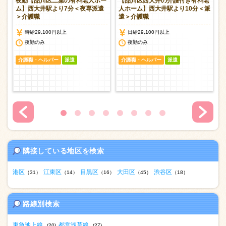
ー
夜勤【品川区二葉の有料老人ホー
【品川区西大井の介護付き有料老
介
ム】西大井駅より7分＜夜専派遣
人ホーム】西大井駅より10分＜派
＞介護職
遣＞介護職
時給29,100円以上
日給29,100円以上
談
夜勤のみ
夜勤のみ
介護職・ヘルパー
派遣
介護職・ヘルパー
派遣
隣接している地区を検索
港区
江東区
目黒区
大田区
渋谷区
（31）
（14）
（16）
（45）
（18）
路線別検索
東急池上線
都営浅草線
(20)
(27)