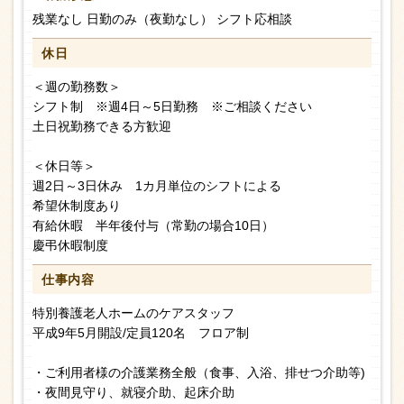
残業なし 日勤のみ（夜勤なし） シフト応相談
休日
＜週の勤務数＞
シフト制 ※週4日～5日勤務 ※ご相談ください
土日祝勤務できる方歓迎
＜休日等＞
週2日～3日休み 1カ月単位のシフトによる
希望休制度あり
有給休暇 半年後付与（常勤の場合10日）
慶弔休暇制度
仕事内容
特別養護老人ホームのケアスタッフ
平成9年5月開設/定員120名 フロア制
・ご利用者様の介護業務全般（食事、入浴、排せつ介助等)
・夜間見守り、就寝介助、起床介助