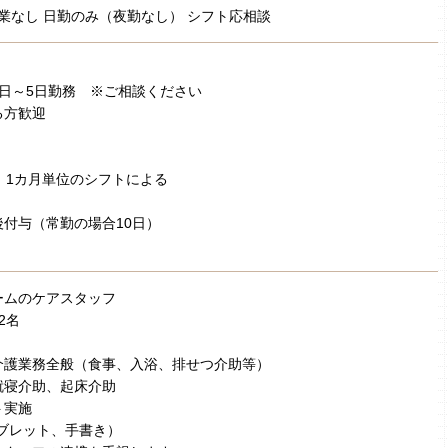
業なし 日勤のみ（夜勤なし） シフト応相談
日～5日勤務 ※ご相談ください
る方歓迎
 1カ月単位のシフトによる
付与（常勤の場合10日）
ームのケアスタッフ
2名
介護業務全般（食事、入浴、排せつ介助等）
就寝介助、起床介助
ト実施
ブレット、手書き）