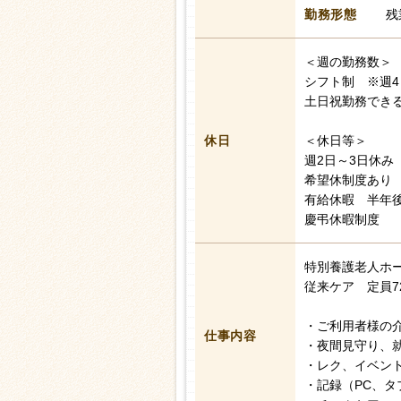
勤務形態
残
＜週の勤務数＞
シフト制 ※週4
土日祝勤務でき
休日
＜休日等＞
週2日～3日休み
希望休制度あり
有給休暇 半年後
慶弔休暇制度
特別養護老人ホ
従来ケア 定員7
・ご利用者様の
仕事内容
・夜間見守り、
・レク、イベン
・記録（PC、タ