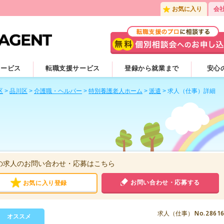
お気に入り
会
サービス
転職支援サービス
登録から就業まで
安心
区
>
品川区
>
介護職・ヘルパー
>
特別養護老人ホーム
>
派遣
>
求人（仕事）詳細
の求人のお問い合わせ・応募はこちら
お問い合わせ・応募する
お気に入り登録
No.2861
求人（仕事）
オススメ