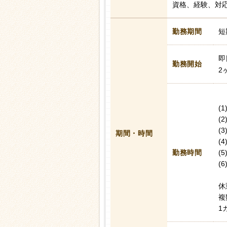
資格、経験、対
勤務期間
短
即
勤務開始
2
(1
(2
(3
期間・時間
(4
勤務時間
(5
(6
休
複
1