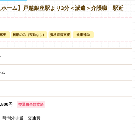
人ホーム】戸越銀座駅より3分＜派遣＞介護職 駅近
充実
日勤のみ（夜勤なし）
資格取得支援
食事補助
ー
ーム
1,800円
交通費全額支給
円 時間外手当 交通費