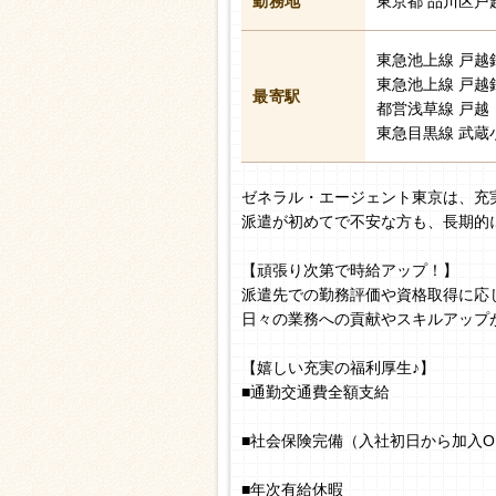
勤務地
東京都 品川区戸
東急池上線 戸越
東急池上線 戸越
最寄駅
都営浅草線 戸越 
東急目黒線 武蔵
ゼネラル・エージェント東京は、充
派遣が初めてで不安な方も、長期的
【頑張り次第で時給アップ！】
派遣先での勤務評価や資格取得に応
日々の業務への貢献やスキルアップ
【嬉しい充実の福利厚生♪】
■通勤交通費全額支給
■社会保険完備（入社初日から加入O
■年次有給休暇