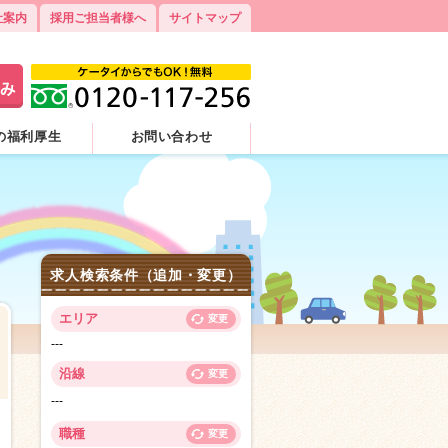
社案内
採用ご担当者様へ
サイトマップ
の福利厚生
お問い合わせ
求人検索条件（追加・変更）
エリア
変更
---
沿線
変更
---
6
職種
変更