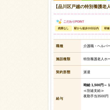
【品川区戸越の特別養護老
残業なし
駅から徒歩10分以内
研修
職種
介護職・ヘルパ
施設種類
特別養護老人ホ
契約形態
派遣
時給 1,500円～ 
≪別途支給≫
夜勤手当3500
給与