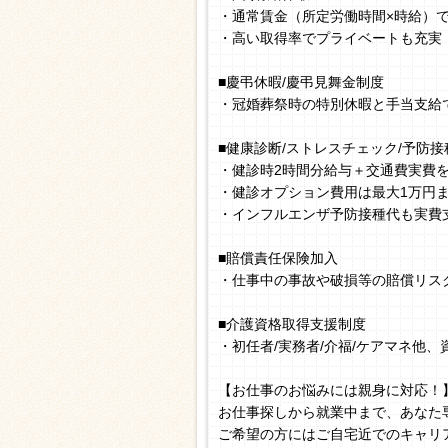
・通常賃金（所定労働時間×時給）
・高い取得率でプライベートも充実
■慶弔休暇/慶弔見舞金制度
・冠婚葬祭時の特別休暇と手当支給
■健康診断/ストレスチェック/予防接
・健診時2時間分給与＋交通費実費
・健診オプション費用は最大1万円
・インフルエンザ予防接種代も実費
■賠償責任保険加入
・仕事中の事故や破損等の賠償リス
■介護資格取得支援制度
・初任者/実務者/介福/ケアマネ他
【お仕事のお悩みには親身に対応！
お仕事探しから就業中まで、あなた
ご希望の方にはご自宅近でのキャリ