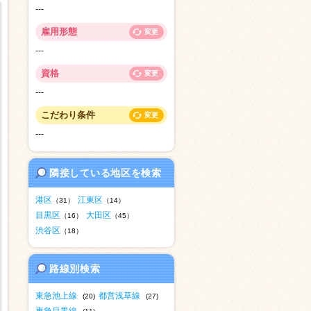
---
雇用形態
変更
---
資格
変更
---
こだわり条件
変更
---
隣接している地区を検索
港区
江東区
（31）
（14）
目黒区
大田区
（16）
（45）
渋谷区
（18）
路線別検索
東急池上線
都営浅草線
(20)
(27)