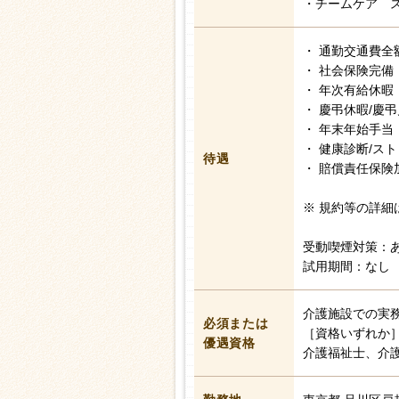
・チームケア 
・ 通勤交通費全
・ 社会保険完備
・ 年次有給休暇
・ 慶弔休暇/慶
・ 年末年始手当
・ 健康診断/ス
待遇
・ 賠償責任保険
※ 規約等の詳細
受動喫煙対策：
試用期間：なし
介護施設での実
必須または
［資格いずれか
優遇資格
介護福祉士、介